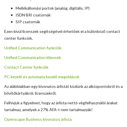
Mellékállomási portok (analóg, digitális, IP)
ISDN BRI csatornák
SIP csatornák
Ezen kívül licenszek segítségével érhetőek el a különböző contact
center funkciók.
Unified Communication funkciók
Unified Communication kliensek
Contact Center funkciók
PC-kezelő és automata kezelő megoldások
Az alábbiakban egy kivonatos árlistát közlünk az alközpontokról és a
bővítőkártyákról, licenszekről.
Felhívjuk a figyelmet, hogy az árlista nettó végfelhasználói árakat
tartalmaz, amelyek a 27% ÁFA-t nem tartalmazzák!
Openscape Business kivonatos árlista