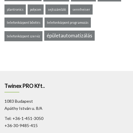
plantronics
polycom
sejtszámláló
sennheiser
telefonközpont bővítés
telefonközpont programozás
épületautomatizálás
telefonközpont szerviz
Twinex PRO Kft..
1083 Budapest
Apáthy István u. 8/A
Tel: +36-1-451-3050
+36-30-9485-415