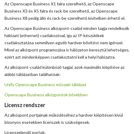
Az Openscape Business X1 falra szerelhető, az Openscape
Business X3 és X5 falra és rack-be szerelhető, az Openscape
Business X8 pedig álló és rack-be szerelhető kivitelben érhető el.
Az Openscape Business alközpont-család minden tagja rendelkezik
hálózati (ethernet) csatlakozóval, így az IP-készülékek
csatlakoztatása semmilyen egyéb hardver bővítést nem igényel.
Mivel az alközpont programozása is hálózaton keresztül lehetséges,
ezért azt mindenképpen csatlakoztatni kell a helyi hálózatra.
Az alközpont-család különböző tagjai, azok maximális kiépítése az
alábbi táblázatban találhatóak:
Unify Openscape Business műszaki táblázat
Openscape Business alközpontok bővebben
Licensz rendszer
Az alközpont portjainak működéséhez a hardver kiépítésen kívül
bizonyos esetekben licenszek is szükségesek.
Licenszelendő portok: