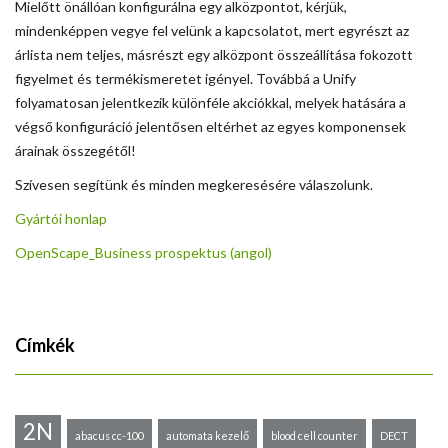
Mielőtt önállóan konfigurálna egy alközpontot, kérjük,
mindenképpen vegye fel velünk a kapcsolatot, mert egyrészt az
árlista nem teljes, másrészt egy alközpont összeállítása fokozott
figyelmet és termékismeretet igényel. Továbbá a Unify
folyamatosan jelentkezik különféle akciókkal, melyek hatására a
végső konfiguráció jelentősen eltérhet az egyes komponensek
árainak összegétől!
Szívesen segítünk és minden megkeresésére válaszolunk.
Gyártói honlap
OpenScape_Business prospektus (angol)
Címkék
2N
abacus cc-100
automata kezelő
blood cell counter
DECT