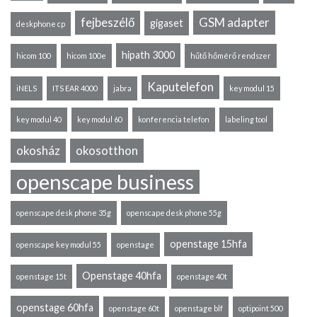
fejbeszélő
GSM adapter
gigaset
deskphone cp
hipath 3000
hicom 100
hicom 100e
hűtő hőmérő rendszer
Kaputelefon
iNELS
ITS EAR 4000
jabra
key modul 15
key modul 40
key modul 60
konferencia telefon
labeling tool
okosház
okosotthon
openscape business
openscape desk phone 35g
openscape desk phone 55g
openstage 15hfa
openscape key modul 55
openstage
Openstage 40hfa
openstage 15t
openstage 40t
openstage 60hfa
openstage 60t
openstage blf
optipoint 500