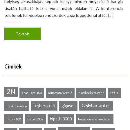
helyiség akusztikáját képezik le, így minden megszólaló hangja
tisztán hallható lesz a vonal másik oldalán is. A konferencia
telefonok full-duplex rendszerűek, azaz függetlenül attól, […]
Tovább
Címkék
2N
abacus cc-100
automata kezelő
blood cell counter
DECT
fejbeszélő
GSM adapter
gigaset
deskphone cp
hipath 3000
hicom 100
hicom 100e
hűtő hőmérő rendszer