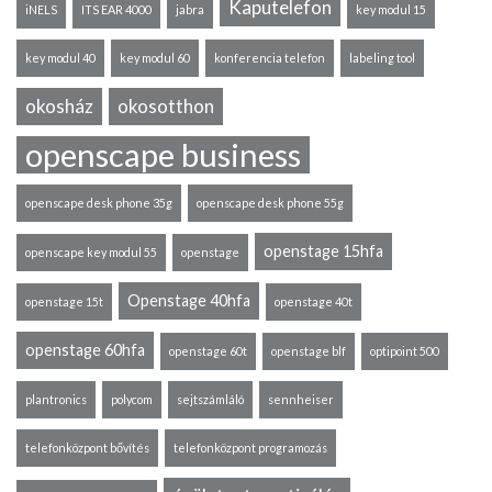
Kaputelefon
iNELS
ITS EAR 4000
jabra
key modul 15
key modul 40
key modul 60
konferencia telefon
labeling tool
okosház
okosotthon
openscape business
openscape desk phone 35g
openscape desk phone 55g
openstage 15hfa
openscape key modul 55
openstage
Openstage 40hfa
openstage 15t
openstage 40t
openstage 60hfa
openstage 60t
openstage blf
optipoint 500
plantronics
polycom
sejtszámláló
sennheiser
telefonközpont bővítés
telefonközpont programozás