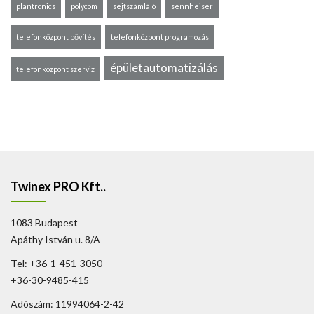
plantronics
polycom
sejtszámláló
sennheiser
telefonközpont bővítés
telefonközpont programozás
épületautomatizálás
telefonközpont szerviz
Twinex PRO Kft..
1083 Budapest
Apáthy István u. 8/A
Tel: +36-1-451-3050
+36-30-9485-415
Adószám: 11994064-2-42