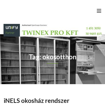
Tag: okosotthon
iNELS okosház rendszer