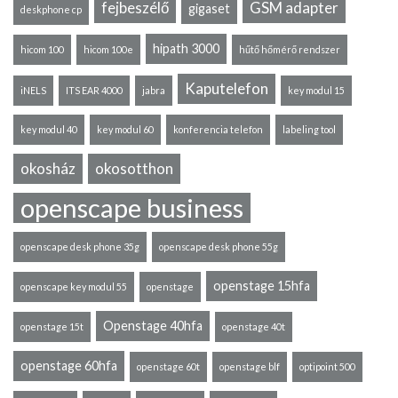
fejbeszélő
GSM adapter
gigaset
deskphone cp
hipath 3000
hicom 100
hicom 100e
hűtő hőmérő rendszer
Kaputelefon
iNELS
ITS EAR 4000
jabra
key modul 15
key modul 40
key modul 60
konferencia telefon
labeling tool
okosház
okosotthon
openscape business
openscape desk phone 35g
openscape desk phone 55g
openstage 15hfa
openscape key modul 55
openstage
Openstage 40hfa
openstage 15t
openstage 40t
openstage 60hfa
openstage 60t
openstage blf
optipoint 500