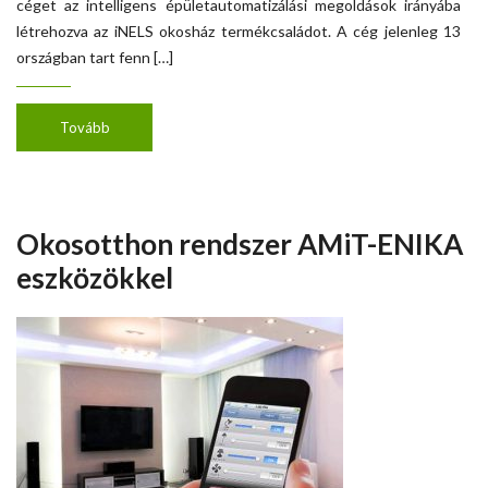
céget az intelligens épületautomatizálási megoldások irányába
létrehozva az iNELS okosház termékcsaládot. A cég jelenleg 13
országban tart fenn […]
Tovább
Okosotthon rendszer AMiT-ENIKA
eszközökkel