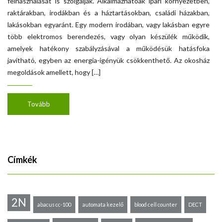
felhasználását is szolgálják. Alkalmazhatóak ipari környezetben,
raktárakban, irodákban és a háztartásokban, családi házakban,
lakásokban egyaránt. Egy modern irodában, vagy lakásban egyre
több elektromos berendezés, vagy olyan készülék működik,
amelyek hatékony szabályzásával a működésük hatásfoka
javítható, egyben az energia-igényük csökkenthető. Az okosház
megoldások amellett, hogy […]
Tovább
Címkék
2N
abacus cc-100
automata kezelő
blood cell counter
DECT