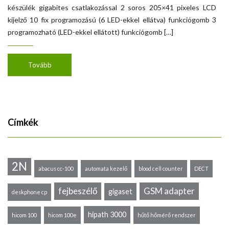
készülék gigabites csatlakozással 2 soros 205×41 pixeles LCD
kijelző 10 fix programozású (6 LED-ekkel ellátva) funkciógomb 3
programozható (LED-ekkel ellátott) funkciógomb […]
Tovább
Címkék
2N
abacus cc-100
automata kezelő
blood cell counter
DECT
fejbeszélő
GSM adapter
gigaset
deskphone cp
hipath 3000
hicom 100
hicom 100e
hűtő hőmérő rendszer