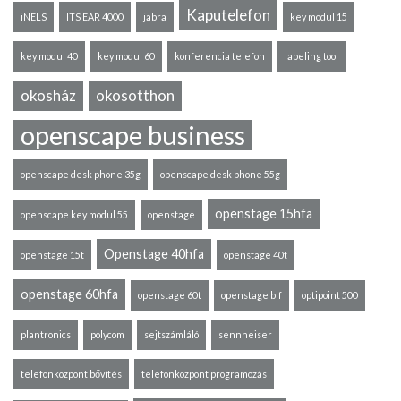
Kaputelefon
iNELS
ITS EAR 4000
jabra
key modul 15
key modul 40
key modul 60
konferencia telefon
labeling tool
okosház
okosotthon
openscape business
openscape desk phone 35g
openscape desk phone 55g
openstage 15hfa
openscape key modul 55
openstage
Openstage 40hfa
openstage 15t
openstage 40t
openstage 60hfa
openstage 60t
openstage blf
optipoint 500
plantronics
polycom
sejtszámláló
sennheiser
telefonközpont bővítés
telefonközpont programozás