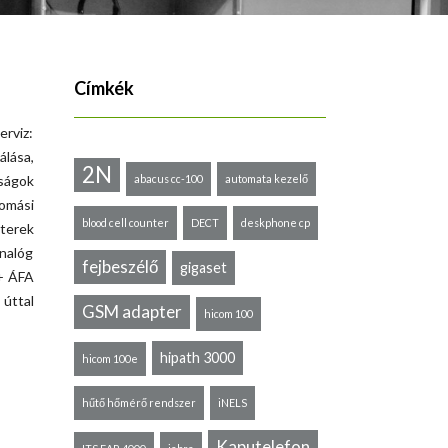
Címkék
rviz:
álása,
2N
ságok
abacus cc-100
automata kezelő
omási
blood cell counter
DECT
deskphone cp
terek
nalóg
fejbeszélő
gigaset
 + ÁFA
 úttal
GSM adapter
hicom 100
hipath 3000
hicom 100e
hűtő hőmérő rendszer
iNELS
Kaputelefon