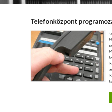
Telefonközpont programoz
t
H
p
M
b
R
a
K
k