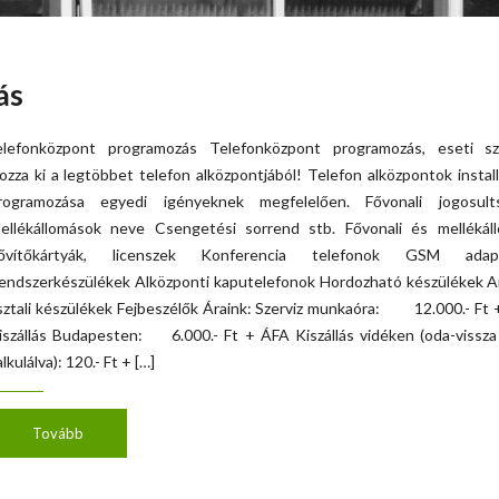
ás
elefonközpont programozás Telefonközpont programozás, eseti sze
ozza ki a legtöbbet telefon alközpontjából! Telefon alközpontok install
rogramozása egyedi igényeknek megfelelően. Fővonali jogosult
ellékállomások neve Csengetési sorrend stb. Fővonali és mellékáll
ővítőkártyák, licenszek Konferencia telefonok GSM adap
endszerkészülékek Alközponti kaputelefonok Hordozható készülékek A
sztali készülékek Fejbeszélők Áraink: Szerviz munkaóra: 12.000.- Ft
iszállás Budapesten: 6.000.- Ft + ÁFA Kiszállás vidéken (oda-vissza
alkulálva): 120.- Ft + […]
Tovább