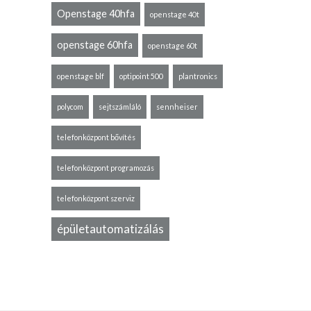
Openstage 40hfa
openstage 40t
openstage 60hfa
openstage 60t
openstage blf
optipoint 500
plantronics
polycom
sejtszámláló
sennheiser
telefonközpont bővítés
telefonközpont programozás
telefonközpont szerviz
épületautomatizálás