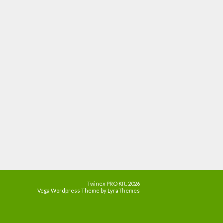
Twinex PRO Kft. 2026
Vega Wordpress Theme by
LyraThemes