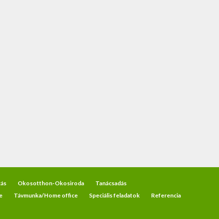
ás
Okosotthon-Okosiroda
Tanácsadás
e
Távmunka/Home office
Speciális feladatok
Referencia