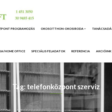
ZPONT PROGRAMOZÁS
OKOSOTTHON-OKOSIRODA
TANÁCSADÁ
A/HOME OFFICE
SPECIÁLIS FELADATOK
REFERENCIA
AKCIÓINK
Tag: telefonközpont szerviz