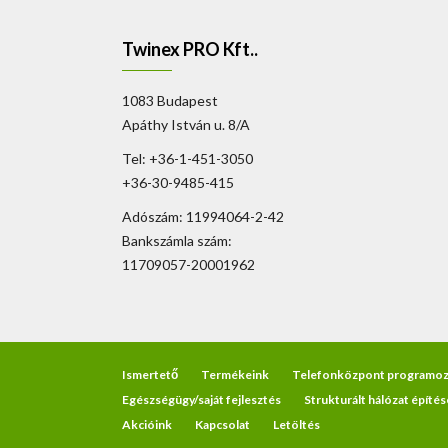
Twinex PRO Kft..
1083 Budapest
Apáthy István u. 8/A
Tel: +36-1-451-3050
+36-30-9485-415
Adószám: 11994064-2-42
Bankszámla szám:
11709057-20001962
Ismertető
Termékeink
Telefonközpont programoz
Egészségügy/saját fejlesztés
Strukturált hálózat építés
Akcióink
Kapcsolat
Letöltés