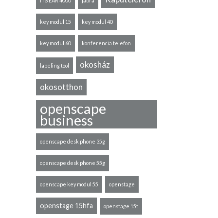
ITS EAR 4000
jabra
key modul 15
key modul 40
key modul 60
konferencia telefon
okosház
labeling tool
okosotthon
openscape
business
openscape desk phone 35g
openscape desk phone 55g
openscape key modul 55
openstage
openstage 15hfa
openstage 15t