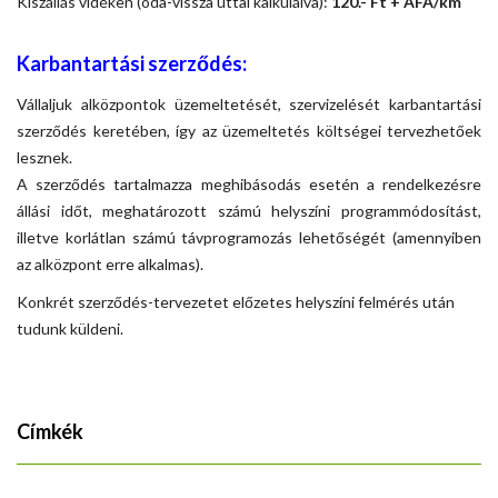
Kiszállás vidéken (oda-
vissza úttal kalkulálva):
120.-
Ft + ÁFA/km
Karbantartási szerződés:
Vállaljuk alközpontok üzemeltetését, szervizelését karbantartási
szerződés keretében, így az üzemeltetés költségei tervezhetőek
lesznek.
A szerződés tartalmazza meghibásodás esetén a rendelkezésre
állási időt, meghatározott számú helyszíni programmódosítást,
illetve korlátlan számú távprogramozás lehetőségét (amennyiben
az alközpont erre alkalmas).
Konkrét szerződés-
tervezetet előzetes helyszíni felmérés után
tudunk küldeni.
Címkék