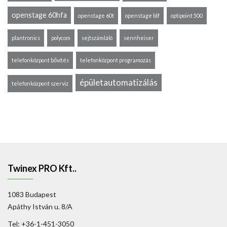
openstage 60hfa
openstage 60t
openstage blf
optipoint 500
plantronics
polycom
sejtszámláló
sennheiser
telefonközpont bővítés
telefonközpont programozás
épületautomatizálás
telefonközpont szerviz
Twinex PRO Kft..
1083 Budapest
Apáthy István u. 8/A
Tel: +36-1-451-3050