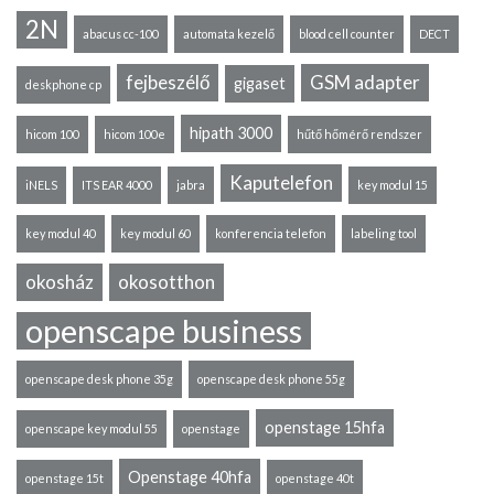
2N
abacus cc-100
automata kezelő
blood cell counter
DECT
fejbeszélő
GSM adapter
gigaset
deskphone cp
hipath 3000
hicom 100
hicom 100e
hűtő hőmérő rendszer
Kaputelefon
iNELS
ITS EAR 4000
jabra
key modul 15
key modul 40
key modul 60
konferencia telefon
labeling tool
okosház
okosotthon
openscape business
openscape desk phone 35g
openscape desk phone 55g
openstage 15hfa
openscape key modul 55
openstage
Openstage 40hfa
openstage 15t
openstage 40t