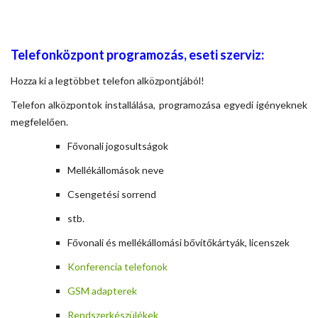
telefonközpont programozás
Telefonközpont programozás, eseti szerviz:
Hozza ki a legtöbbet telefon alközpontjából!
Telefon alközpontok installálása, programozása egyedi igényeknek
megfelelően.
Fővonali jogosultságok
Mellékállomások neve
Csengetési sorrend
stb.
Fővonali és mellékállomási bővítőkártyák, licenszek
Konferencia telefonok
GSM adapterek
Rendszerkészülékek