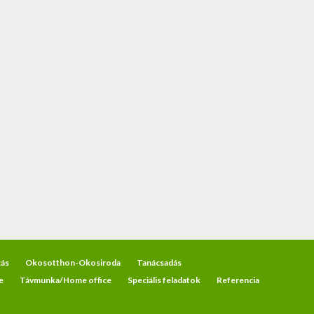
ás
Okosotthon-Okosiroda
Tanácsadás
e
Távmunka/Home office
Speciális feladatok
Referencia