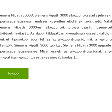
iemens Hipath 3000 A Siemens Hipath 3000 alközpont-család a jelenlegi
penscape Business rendszer közvetlen elődjének tekinthető. Vállal
iemens Hipath 3000-es alközpontok programozását, üzemeltet
ővítését, javítását. Az alábbi táblázatban kivonatosan összefoglaljuk, 
onkrét típusokból épül fel ez az alközpont-család, mik a legfont
ellemzőik: Siemens Hipath 3000 táblázat Siemens Hipath 3000 upgrade
penscape Business-re Mivel ennek az alközpont-családnak a gy
ámogatása megszűnt, esetleges meghibásodás, […]
Tovább