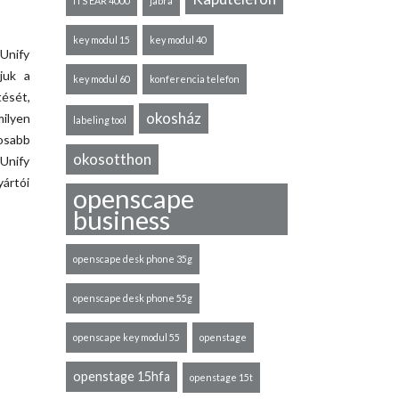
ITS EAR 4000
jabra
key modul 15
key modul 40
 Unify
juk a
key modul 60
konferencia telefon
ését,
okosház
milyen
labeling tool
osabb
okosotthon
 Unify
ártói
openscape
business
openscape desk phone 35g
openscape desk phone 55g
openscape key modul 55
openstage
openstage 15hfa
openstage 15t