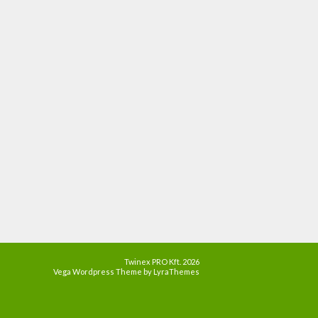
Twinex PRO Kft. 2026
Vega Wordpress Theme by
LyraThemes