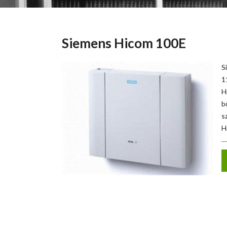
Siemens Hicom 100E
S
1
H
b
s
H