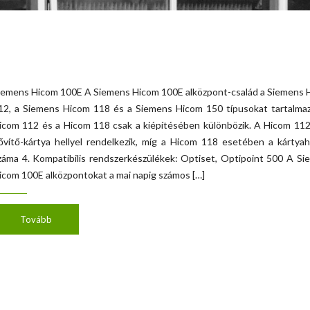
iemens Hicom 100E A Siemens Hicom 100E alközpont-család a Siemens 
12, a Siemens Hicom 118 és a Siemens Hicom 150 típusokat tartalmaz
icom 112 és a Hicom 118 csak a kiépítésében különbözik. A Hicom 112
ővítő-kártya hellyel rendelkezik, míg a Hicom 118 esetében a kártya
záma 4. Kompatibilis rendszerkészülékek: Optiset, Optipoint 500 A S
icom 100E alközpontokat a mai napig számos […]
Tovább