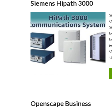
Siemens Hipath 3000
S
O
S
b
k
j
O
t
Openscape Business