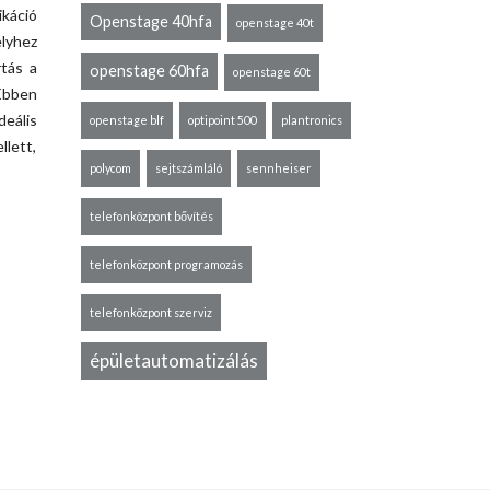
ikáció
Openstage 40hfa
openstage 40t
lyhez
rtás a
openstage 60hfa
openstage 60t
 Ebben
eális
openstage blf
optipoint 500
plantronics
llett,
polycom
sejtszámláló
sennheiser
telefonközpont bővítés
telefonközpont programozás
telefonközpont szerviz
épületautomatizálás