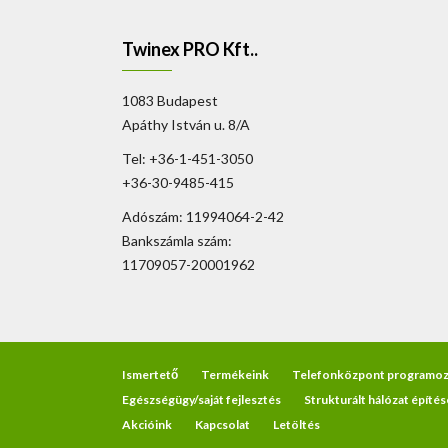
Twinex PRO Kft..
1083 Budapest
Apáthy István u. 8/A
Tel: +36-1-451-3050
+36-30-9485-415
Adószám: 11994064-2-42
Bankszámla szám:
11709057-20001962
Ismertető
Termékeink
Telefonközpont programoz
Egészségügy/saját fejlesztés
Strukturált hálózat építés
Akcióink
Kapcsolat
Letöltés