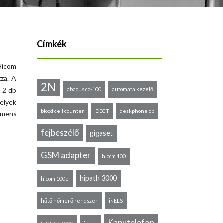
Címkék
Hicom
za. A
2N
 2 db
abacus cc-100
automata kezelő
helyek
blood cell counter
DECT
deskphone cp
iemens
fejbeszélő
gigaset
GSM adapter
hicom 100
hipath 3000
hicom 100e
hűtő hőmérő rendszer
iNELS
Kaputelefon