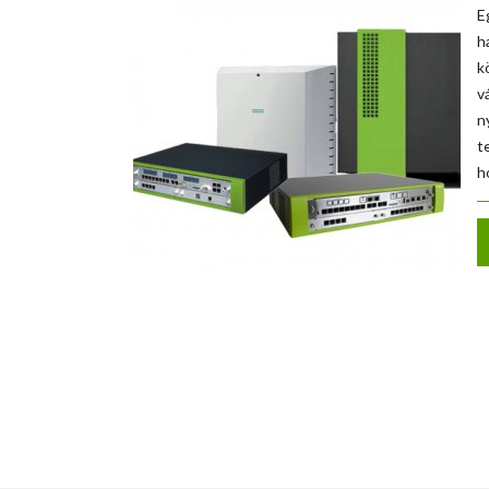
E
h
k
v
n
t
h