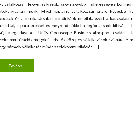
gy vállalkozás – legyen az kisebb, vagy nagyobb – sikeressége a kommun
atékonyságán múlik. Mivel napjaink vállalkozásai egyre kevésbé he
ötöttek és a munkatársak is mindinkább mobilak, ezért a kapcsolatta
állalattal, a partnerekkel és megrendelőkkel a legfontosabb kihívás.
yújt megoldást a Unify Openscape Business alközpont család Id
elekommunikációs megoldás kis- és közepes vállalkozások számára. Ame
ogy bármely vállalkozás minden telekommunikációs […]
Tovább