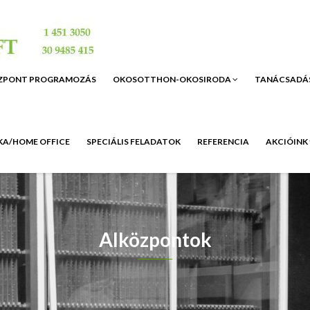
ZPONT PROGRAMOZÁS
OKOSOTTHON-OKOSIRODA
TANÁCSADÁ
A/HOME OFFICE
SPECIÁLIS FELADATOK
REFERENCIA
AKCIÓINK
Alközpontok