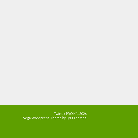
Twinex PRO Kft. 2026
Vega Wordpress Theme by
LyraThemes