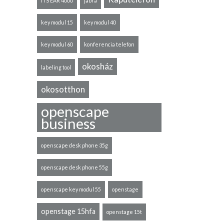
ITS EAR 4000
jabra
key modul 15
key modul 40
key modul 60
konferencia telefon
okosház
labeling tool
okosotthon
openscape
business
openscape desk phone 35g
openscape desk phone 55g
openscape key modul 55
openstage
openstage 15hfa
openstage 15t