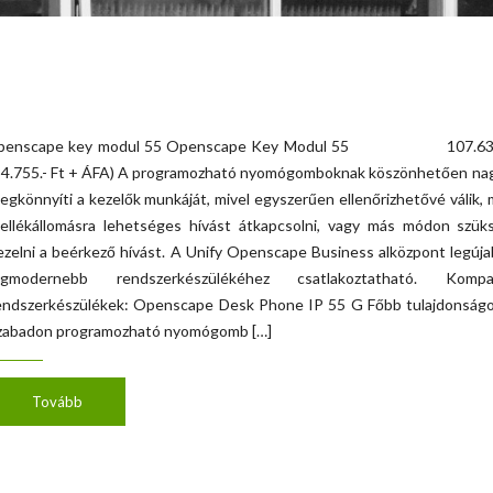
penscape key modul 55 Openscape Key Modul 55 107.639.
84.755.- Ft + ÁFA) A programozható nyomógomboknak köszönhetően na
egkönnyíti a kezelők munkáját, mivel egyszerűen ellenőrizhetővé válik, 
ellékállomásra lehetséges hívást átkapcsolni, vagy más módon szük
ezelni a beérkező hívást. A Unify Openscape Business alközpont legúj
egmodernebb rendszerkészülékéhez csatlakoztatható. Kompati
endszerkészülékek: Openscape Desk Phone IP 55 G Főbb tulajdonságo
zabadon programozható nyomógomb […]
Tovább