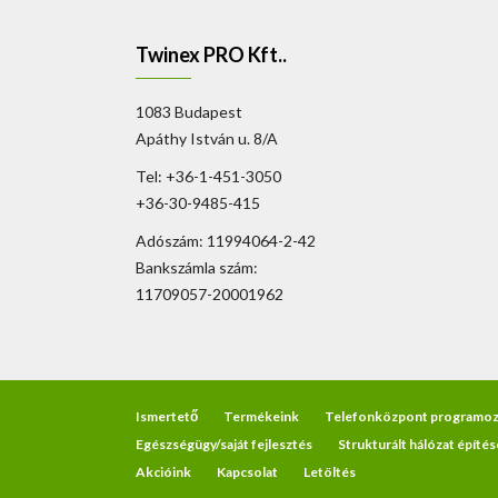
Twinex PRO Kft..
1083 Budapest
Apáthy István u. 8/A
Tel: +36-1-451-3050
+36-30-9485-415
Adószám: 11994064-2-42
Bankszámla szám:
11709057-20001962
Ismertető
Termékeink
Telefonközpont programoz
Egészségügy/saját fejlesztés
Strukturált hálózat építés
Akcióink
Kapcsolat
Letöltés