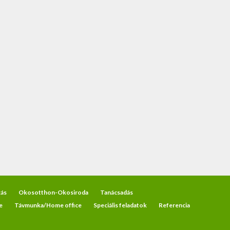
ás
Okosotthon-Okosiroda
Tanácsadás
e
Távmunka/Home office
Speciális feladatok
Referencia