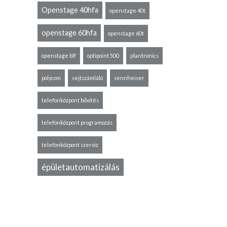
Openstage 40hfa
openstage 40t
openstage 60hfa
openstage 60t
openstage blf
optipoint 500
plantronics
polycom
sejtszámláló
sennheiser
telefonközpont bővítés
telefonközpont programozás
telefonközpont szerviz
épületautomatizálás