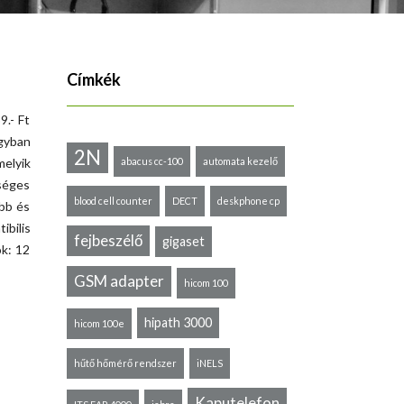
Címkék
- Ft
gyban
2N
melyik
abacus cc-100
automata kezelő
séges
blood cell counter
DECT
deskphone cp
abb és
bilis
fejbeszélő
gigaset
k: 12
GSM adapter
hicom 100
hipath 3000
hicom 100e
hűtő hőmérő rendszer
iNELS
Kaputelefon