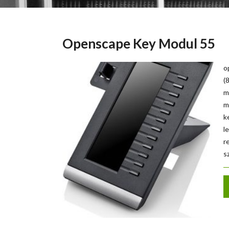
Openscape Key Modul 55
o
(
m
m
k
l
r
s