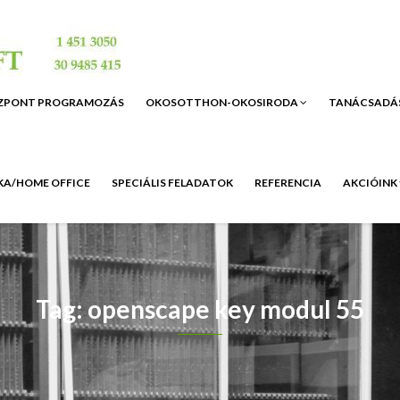
ZPONT PROGRAMOZÁS
OKOSOTTHON-OKOSIRODA
TANÁCSADÁ
A/HOME OFFICE
SPECIÁLIS FELADATOK
REFERENCIA
AKCIÓINK
Tag: openscape key modul 55