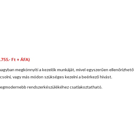
.755.- Ft + ÁFA)
yban megkönnyíti a kezelők munkáját, mivel egyszerűen ellenőrizhet
pcsolni, vagy más módon szükséges kezelni a beérkező hívást.
 legmodernebb rendszerkészülékéhez csatlakoztatható.