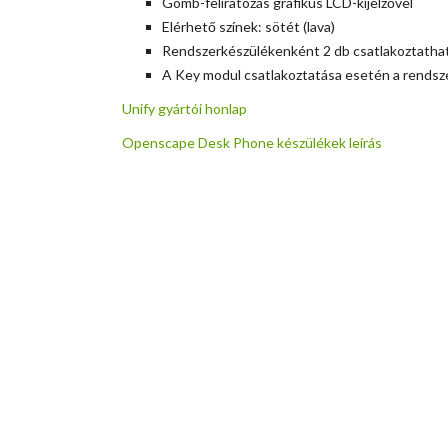
Gomb-feliratozás grafikus LCD-kijelzővel
Elérhető színek: sötét (lava)
Rendszerkészülékenként 2 db csatlakoztatha
A Key modul csatlakoztatása esetén a rendsze
Unify gyártói honlap
Openscape Desk Phone készülékek leírás
Openscape Key Modul 55 102.176.- Ft (80.454.- Ft + ÁFA) A p
egyszerűen ellenőrizhetővé válik, melyik mellékállomásra lehets
Business alközpont legújabb és legmodernebb rendszerkészüléké
szabadon programozható nyomógomb Gomb-feliratozás grafikus LCD
modul csatlakoztatása esetén a rendszerkészülék külső táplálást
Unify gyártói honlapOpenscape Desk Phone készülékek leírás
Op
köszönhetően nagyban megkönnyíti a kezelők munkáját, mivel egys
módon szükséges kezelni a beérkező hívást.A Unify Openscape B
rendszerkészülékek:
Openscape Desk Phone IP 55 G
12 szabadon 
(lava)Rendszerkészülékenként 2 db csatlakoztathatóA Key modul 
honlapOpenscape Desk Phone készülékek leírás
Openscape Key 