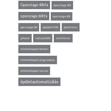
Openstage 40hfa
openstage 40t
openstage 60hfa
openstage 60t
openstage blf
optipoint 500
plantronics
polycom
sejtszámláló
sennheiser
mivel
telefonközpont bővítés
enscape
2
telefonközpont programozás
A Key
telefonközpont szerviz
knak
épületautomatizálás
gy más
atibilis
etően