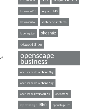
ITS EAR 4000
jabra
key modul 15
key modul 40
key modul 60
konferencia telefon
okosház
labeling tool
okosotthon
openscape
ővé
business
openscape desk phone 35g
openscape desk phone 55g
openscape key modul 55
openstage
openstage 15hfa
openstage 15t