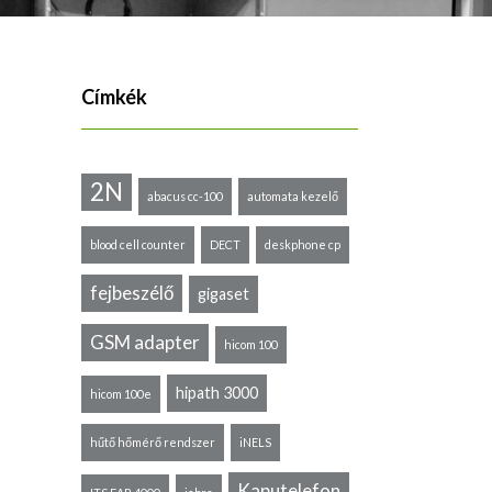
Címkék
2N
abacus cc-100
automata kezelő
blood cell counter
DECT
deskphone cp
fejbeszélő
gigaset
GSM adapter
hicom 100
hipath 3000
hicom 100e
hűtő hőmérő rendszer
iNELS
Kaputelefon