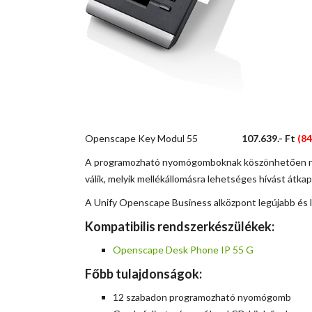
openscape key modul 55
Openscape Key Modul 55
107.639.- Ft
(84
A programozható nyomógomboknak köszönhetően nag
válik, melyik mellékállomásra lehetséges hívást átka
A Unify Openscape Business alközpont legújabb és
Kompatibilis rendszerkészülékek:
Openscape Desk Phone IP 55 G
Főbb tulajdonságok:
12 szabadon programozható nyomógomb