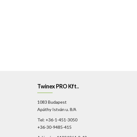
nagyban megkönnyíti a kezelők munkáját, mivel egyszerűen ellenő
szükséges kezelni a beérkező hívást.A Unify Openscape Busines
rendszerkészülékek:
Openscape Desk Phone IP 55 G
12 szabadon
(lava)Rendszerkészülékenként 2 db csatlakoztathatóA Key modul 
Desk Phone készülékek leírás
Twinex PRO Kft..
1083 Budapest
Apáthy István u. 8/A
Tel: +36-1-451-3050
+36-30-9485-415