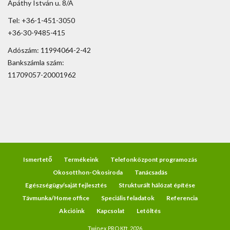
Apáthy István u. 8/A
Tel: +36-1-451-3050
+36-30-9485-415
Adószám: 11994064-2-42
Bankszámla szám:
11709057-20001962
Ismertető
Termékeink
Telefonközpont programozás
Okosotthon-Okosiroda
Tanácsadás
Egészségügy/saját fejlesztés
Strukturált hálózat építése
Távmunka/Home office
Speciális feladatok
Referencia
Akcióink
Kapcsolat
Letöltés
Twinex PRO Kft. 2026