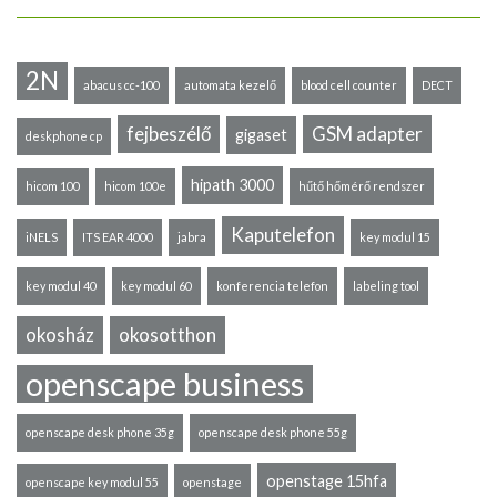
2N
abacus cc-100
automata kezelő
blood cell counter
DECT
fejbeszélő
GSM adapter
gigaset
deskphone cp
hipath 3000
hicom 100
hicom 100e
hűtő hőmérő rendszer
Kaputelefon
iNELS
ITS EAR 4000
jabra
key modul 15
key modul 40
key modul 60
konferencia telefon
labeling tool
okosház
okosotthon
openscape business
openscape desk phone 35g
openscape desk phone 55g
openstage 15hfa
openscape key modul 55
openstage