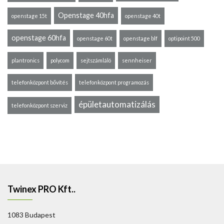
Openstage 40hfa
openstage 15t
openstage 40t
openstage 60hfa
openstage 60t
openstage blf
optipoint 500
plantronics
polycom
sejtszámláló
sennheiser
telefonközpont bővítés
telefonközpont programozás
épületautomatizálás
telefonközpont szerviz
Twinex PRO Kft..
1083 Budapest