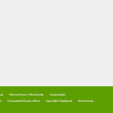
ás
Okosotthon-Okosiroda
Tanácsadás
e
Távmunka/Home office
Speciális feladatok
Referencia