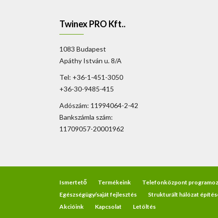
Twinex PRO Kft..
1083 Budapest
Apáthy István u. 8/A
Tel: +36-1-451-3050
+36-30-9485-415
Adószám: 11994064-2-42
Bankszámla szám:
11709057-20001962
Ismertető
Termékeink
Telefonközpont programoz
Egészségügy/saját fejlesztés
Strukturált hálózat építés
Akcióink
Kapcsolat
Letöltés