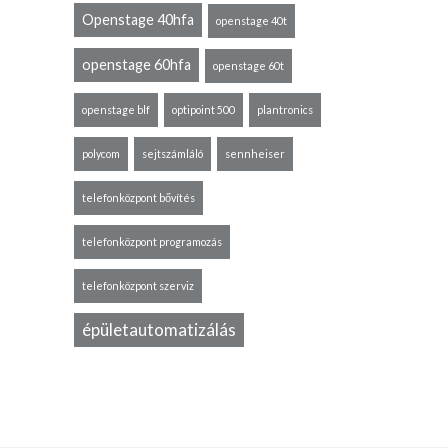
Openstage 40hfa
openstage 40t
openstage 60hfa
openstage 60t
openstage blf
optipoint 500
plantronics
polycom
sejtszámláló
sennheiser
telefonközpont bővítés
telefonközpont programozás
telefonközpont szerviz
épületautomatizálás