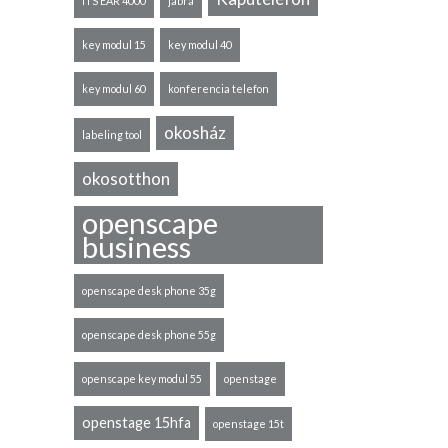
ITS EAR 4000
jabra
key modul 15
key modul 40
key modul 60
konferencia telefon
okosház
labeling tool
okosotthon
openscape
business
openscape desk phone 35g
openscape desk phone 55g
openscape key modul 55
openstage
openstage 15hfa
openstage 15t