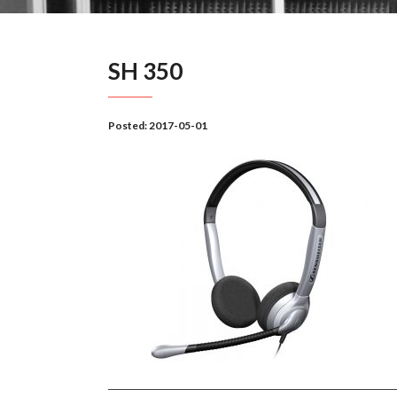
SH 350
Posted:
2017-05-01