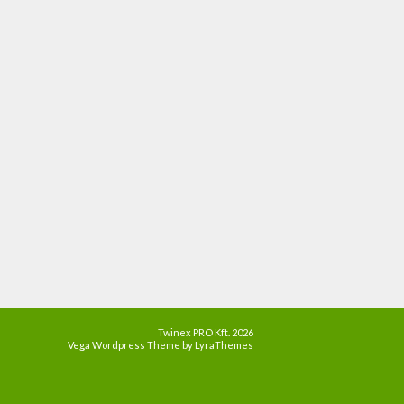
Twinex PRO Kft. 2026
Vega Wordpress Theme by
LyraThemes