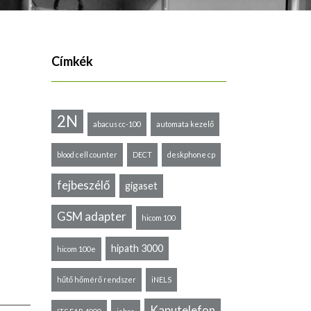
Címkék
2N
abacus cc-100
automata kezelő
blood cell counter
DECT
deskphone cp
fejbeszélő
gigaset
GSM adapter
hicom 100
hipath 3000
hicom 100e
hűtő hőmérő rendszer
iNELS
Kaputelefon