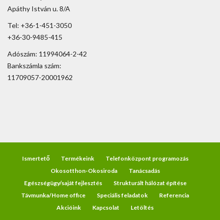
Apáthy István u. 8/A
Tel: +36-1-451-3050
+36-30-9485-415
Adószám: 11994064-2-42
Bankszámla szám:
11709057-20001962
Ismertető
Termékeink
Telefonközpont programozás
Okosotthon-Okosiroda
Tanácsadás
Egészségügy/saját fejlesztés
Strukturált hálózat építése
Távmunka/Home office
Speciális feladatok
Referencia
Akcióink
Kapcsolat
Letöltés