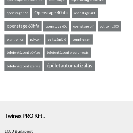
Openstage 40hfa
openstage 15t
openstage 40t
openstage 60hfa
openstage 60t
openstage blf
optipoint 500
plantronics
polycom
sejtszámláló
sennheiser
telefonközpont bővítés
telefonközpont programozás
épületautomatizálás
telefonközpont szerviz
Twinex PRO Kft..
1083 Budapest