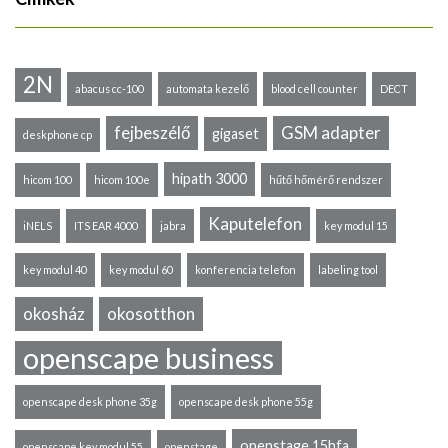
2N
abacus cc-100
automata kezelő
blood cell counter
DECT
fejbeszélő
GSM adapter
gigaset
deskphone cp
hipath 3000
hicom 100
hicom 100e
hűtő hőmérő rendszer
Kaputelefon
iNELS
ITS EAR 4000
jabra
key modul 15
key modul 40
key modul 60
konferencia telefon
labeling tool
okosház
okosotthon
openscape business
openscape desk phone 35g
openscape desk phone 55g
openstage 15hfa
openscape key modul 55
openstage