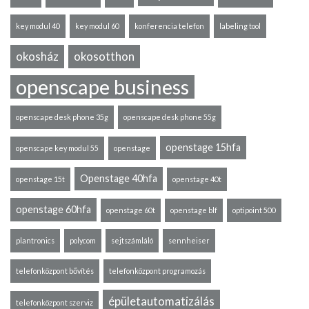
key modul 40
key modul 60
konferencia telefon
labeling tool
okosház
okosotthon
openscape business
openscape desk phone 35g
openscape desk phone 55g
openstage 15hfa
openscape key modul 55
openstage
Openstage 40hfa
openstage 15t
openstage 40t
openstage 60hfa
openstage 60t
openstage blf
optipoint 500
plantronics
polycom
sejtszámláló
sennheiser
telefonközpont bővítés
telefonközpont programozás
épületautomatizálás
telefonközpont szerviz