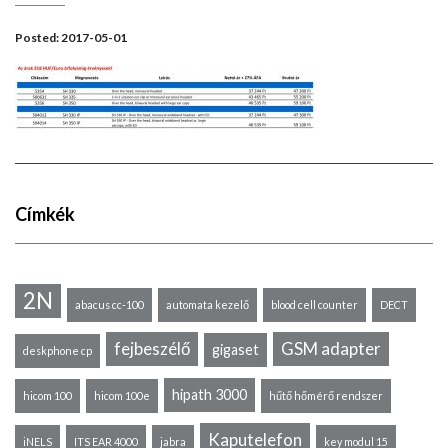
Posted:
2017-05-01
Címkék
2N
abacus cc-100
automata kezelő
blood cell counter
DECT
fejbeszélő
GSM adapter
gigaset
deskphone cp
hipath 3000
hicom 100
hicom 100e
hűtő hőmérő rendszer
Kaputelefon
iNELS
ITS EAR 4000
jabra
key modul 15