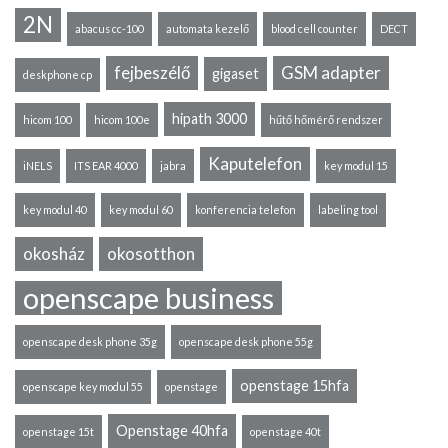
2N
abacus cc-100
automata kezelő
blood cell counter
DECT
fejbeszélő
GSM adapter
gigaset
deskphone cp
hipath 3000
hicom 100
hicom 100e
hűtő hőmérő rendszer
Kaputelefon
iNELS
ITS EAR 4000
jabra
key modul 15
key modul 40
key modul 60
konferencia telefon
labeling tool
okosház
okosotthon
openscape business
openscape desk phone 35g
openscape desk phone 55g
openstage 15hfa
openscape key modul 55
openstage
Openstage 40hfa
openstage 15t
openstage 40t