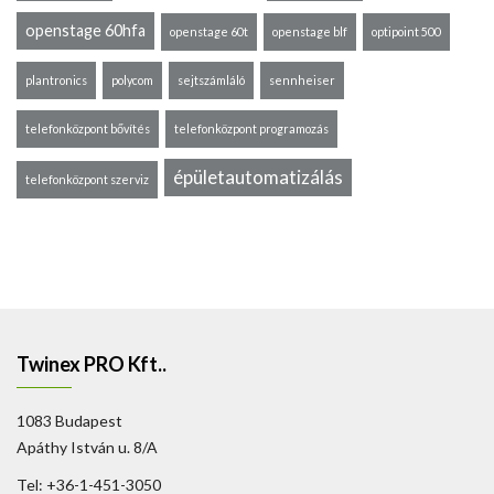
openstage 60hfa
openstage 60t
openstage blf
optipoint 500
plantronics
polycom
sejtszámláló
sennheiser
telefonközpont bővítés
telefonközpont programozás
épületautomatizálás
telefonközpont szerviz
Twinex PRO Kft..
1083 Budapest
Apáthy István u. 8/A
Tel: +36-1-451-3050