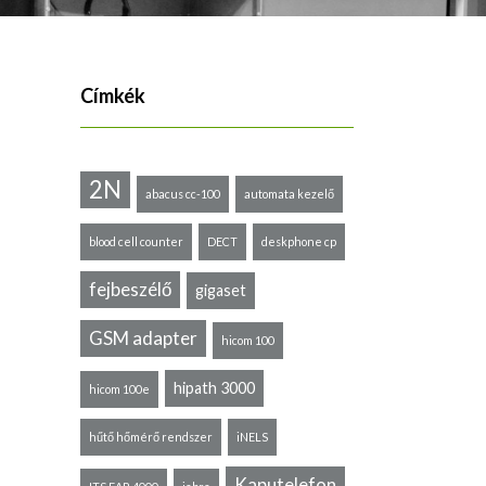
Címkék
2N
abacus cc-100
automata kezelő
blood cell counter
DECT
deskphone cp
fejbeszélő
gigaset
GSM adapter
hicom 100
hipath 3000
hicom 100e
hűtő hőmérő rendszer
iNELS
Kaputelefon