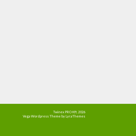
Twinex PRO Kft. 2026
Vega Wordpress Theme by
LyraThemes