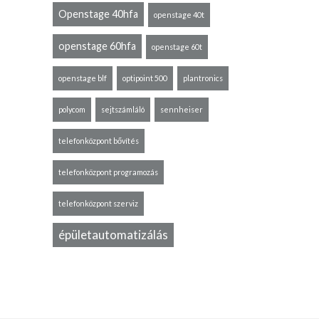
Openstage 40hfa
openstage 40t
openstage 60hfa
openstage 60t
openstage blf
optipoint 500
plantronics
polycom
sejtszámláló
sennheiser
telefonközpont bővítés
telefonközpont programozás
telefonközpont szerviz
épületautomatizálás