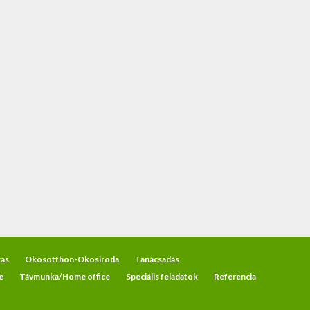
ás
Okosotthon-Okosiroda
Tanácsadás
e
Távmunka/Home office
Speciális feladatok
Referencia