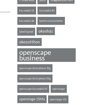
ITS EAR 4000
jabra
key modul 15
key modul 40
key modul 60
konferencia telefon
okosház
labeling tool
okosotthon
openscape
business
openscape desk phone 35g
openscape desk phone 55g
openscape key modul 55
openstage
openstage 15hfa
openstage 15t