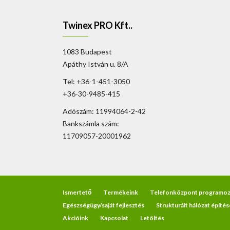
Twinex PRO Kft..
1083 Budapest
Apáthy István u. 8/A
Tel: +36-1-451-3050
+36-30-9485-415
Adószám: 11994064-2-42
Bankszámla szám:
11709057-20001962
Ismertető
Termékeink
Telefonközpont programoz
Egészségügy/saját fejlesztés
Strukturált hálózat építés
Akcióink
Kapcsolat
Letöltés