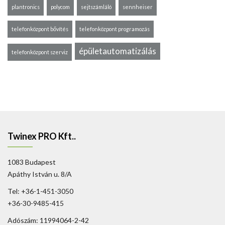
plantronics
polycom
sejtszámláló
sennheiser
telefonközpont bővítés
telefonközpont programozás
épületautomatizálás
telefonközpont szerviz
Twinex PRO Kft..
1083 Budapest
Apáthy István u. 8/A
Tel: +36-1-451-3050
+36-30-9485-415
Adószám: 11994064-2-42