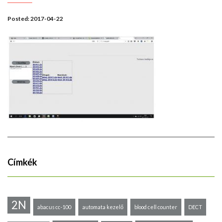
Posted:
2017-04-22
Címkék
2N
abacus cc-100
automata kezelő
blood cell counter
DECT