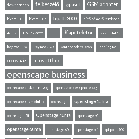
fejbeszélő
GSM adapter
gigaset
deskphone cp
hipath 3000
hicom 100
hicom 100e
hűtő hőmérő rendszer
Kaputelefon
iNELS
ITS EAR 4000
jabra
key modul 15
key modul 40
key modul 60
konferencia telefon
labeling tool
okosház
okosotthon
openscape business
openscape desk phone 35g
openscape desk phone 55g
openstage 15hfa
openscape key modul 55
openstage
Openstage 40hfa
openstage 15t
openstage 40t
openstage 60hfa
openstage 60t
openstage blf
optipoint 500