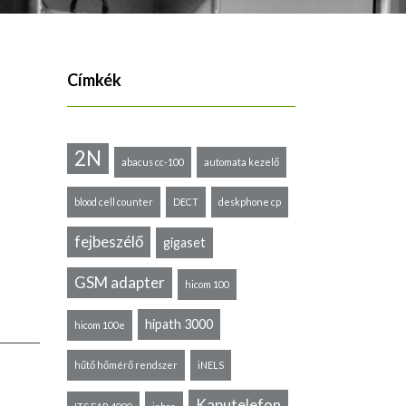
Címkék
2N
abacus cc-100
automata kezelő
blood cell counter
DECT
deskphone cp
fejbeszélő
gigaset
GSM adapter
hicom 100
hipath 3000
hicom 100e
hűtő hőmérő rendszer
iNELS
Kaputelefon