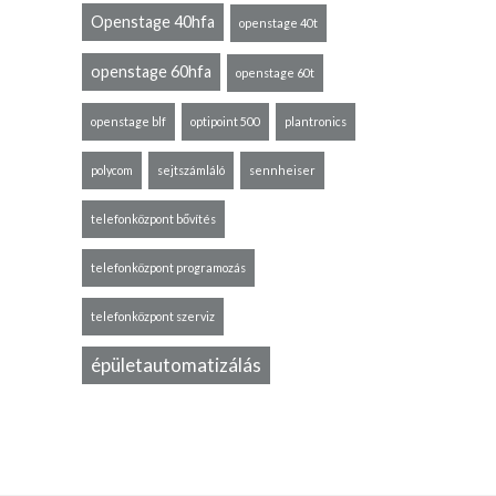
Openstage 40hfa
openstage 40t
openstage 60hfa
openstage 60t
openstage blf
optipoint 500
plantronics
polycom
sejtszámláló
sennheiser
telefonközpont bővítés
telefonközpont programozás
telefonközpont szerviz
épületautomatizálás