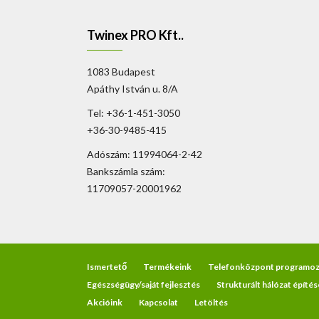
Twinex PRO Kft..
1083 Budapest
Apáthy István u. 8/A
Tel: +36-1-451-3050
+36-30-9485-415
Adószám: 11994064-2-42
Bankszámla szám:
11709057-20001962
Ismertető
Termékeink
Telefonközpont programoz
Egészségügy/saját fejlesztés
Strukturált hálózat építés
Akcióink
Kapcsolat
Letöltés