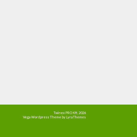
Twinex PRO Kft. 2026
Vega Wordpress Theme by
LyraThemes