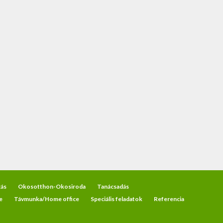
ás
Okosotthon-Okosiroda
Tanácsadás
e
Távmunka/Home office
Speciális feladatok
Referencia