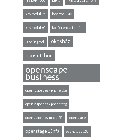
ITS EAR 4000
jabra
key modul 15
key modul 40
key modul 60
konferencia telefon
okosház
labeling tool
okosotthon
openscape
business
openscape desk phone 35g
openscape desk phone 55g
openscape key modul 55
openstage
openstage 15hfa
openstage 15t