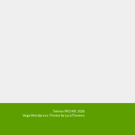
Twinex PRO Kft. 2026
Vega Wordpress Theme by
LyraThemes