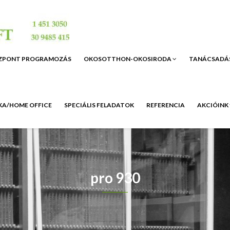
ZPONT PROGRAMOZÁS
OKOSOTTHON-OKOSIRODA
TANÁCSADÁ
A/HOME OFFICE
SPECIÁLIS FELADATOK
REFERENCIA
AKCIÓINK
pro 930