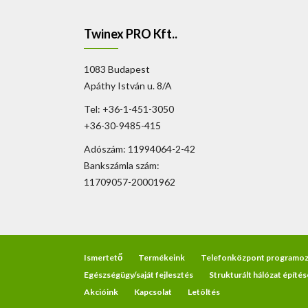
Twinex PRO Kft..
1083 Budapest
Apáthy István u. 8/A
Tel: +36-1-451-3050
+36-30-9485-415
Adószám: 11994064-2-42
Bankszámla szám:
11709057-20001962
Ismertető
Termékeink
Telefonközpont programoz
Egészségügy/saját fejlesztés
Strukturált hálózat építés
Akcióink
Kapcsolat
Letöltés