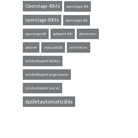
Openstage 40hfa
openstage 40t
openstage 60hfa
openstage 60t
openstage blf
optipoint 500
plantronics
polycom
sejtszámláló
sennheiser
telefonközpont bővítés
telefonközpont programozás
telefonközpont szerviz
épületautomatizálás