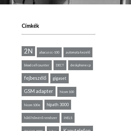
Címkék
2N
abacus cc-100
automata kezelő
blood cell counter
DECT
deskphone cp
fejbeszélő
gigaset
GSM adapter
hicom 100
hipath 3000
hicom 100e
hűtő hőmérő rendszer
iNELS
Kaputelefon