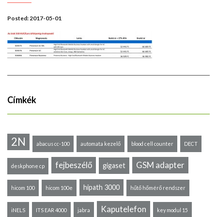
Posted:
2017-05-01
Címkék
2N
abacus cc-100
automata kezelő
blood cell counter
DECT
fejbeszélő
GSM adapter
gigaset
deskphone cp
hipath 3000
hicom 100
hicom 100e
hűtő hőmérő rendszer
Kaputelefon
iNELS
ITS EAR 4000
jabra
key modul 15