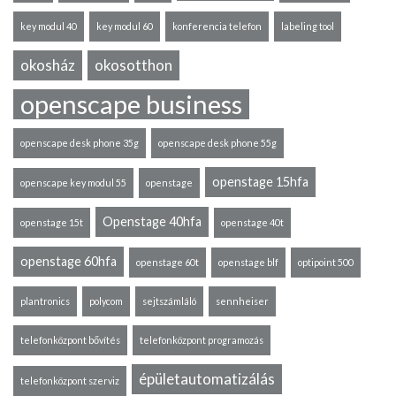
key modul 40
key modul 60
konferencia telefon
labeling tool
okosház
okosotthon
openscape business
openscape desk phone 35g
openscape desk phone 55g
openstage 15hfa
openscape key modul 55
openstage
Openstage 40hfa
openstage 15t
openstage 40t
openstage 60hfa
openstage 60t
openstage blf
optipoint 500
plantronics
polycom
sejtszámláló
sennheiser
telefonközpont bővítés
telefonközpont programozás
épületautomatizálás
telefonközpont szerviz