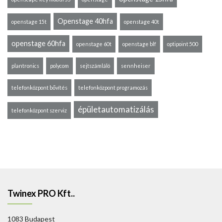
Openstage 40hfa
openstage 15t
openstage 40t
openstage 60hfa
openstage 60t
openstage blf
optipoint 500
plantronics
polycom
sejtszámláló
sennheiser
telefonközpont bővítés
telefonközpont programozás
épületautomatizálás
telefonközpont szerviz
Twinex PRO Kft..
1083 Budapest