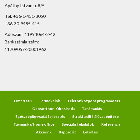
Apáthy István u. 8/A
Tel: +36-1-451-3050
+36-30-9485-415
Adószám: 11994064-2-42
Bankszámla szám:
11709057-20001962
Ismertető
Termékeink
Telefonközpont programozás
Okosotthon-Okosiroda
Tanácsadás
Egészségügy/saját fejlesztés
Strukturált hálózat építése
Távmunka/Home office
Speciális feladatok
Referencia
Akcióink
Kapcsolat
Letöltés