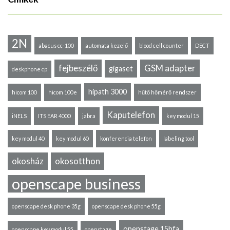
2N
abacus cc-100
automata kezelő
blood cell counter
DECT
fejbeszélő
GSM adapter
gigaset
deskphone cp
hipath 3000
hicom 100
hicom 100e
hűtő hőmérő rendszer
Kaputelefon
iNELS
ITS EAR 4000
jabra
key modul 15
key modul 40
key modul 60
konferencia telefon
labeling tool
okosház
okosotthon
openscape business
openscape desk phone 35g
openscape desk phone 55g
openstage 15hfa
openscape key modul 55
openstage