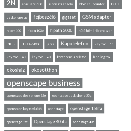
2N
abacus cc-100
automata kezelő
blood cell counter
DECT
fejbeszélő
GSM adapter
gigaset
deskphone cp
hipath 3000
hicom 100
hicom 100e
hűtő hőmérő rendszer
Kaputelefon
iNELS
ITS EAR 4000
jabra
key modul 15
key modul 40
key modul 60
konferencia telefon
labeling tool
okosház
okosotthon
openscape business
openscape desk phone 35g
openscape desk phone 55g
openstage 15hfa
openscape key modul 55
openstage
Openstage 40hfa
openstage 15t
openstage 40t