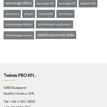
openstage 60hfa
openstage 60t
openstage blf
optipoint 500
plantronics
polycom
sejtszámláló
sennheiser
telefonközpont bővítés
telefonközpont programozás
épületautomatizálás
telefonközpont szerviz
Twinex PRO Kft..
1083 Budapest
Apáthy István u. 8/A
Tel: +36-1-451-3050