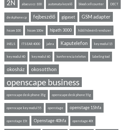
2N
abacus cc-100
automata kezelő
blood cell counter
DECT
fejbeszélő
GSM adapter
gigaset
deskphone cp
hipath 3000
hicom 100
hicom 100e
hűtő hőmérő rendszer
Kaputelefon
iNELS
ITS EAR 4000
jabra
key modul 15
key modul 40
key modul 60
konferencia telefon
labeling tool
okosház
okosotthon
openscape business
openscape desk phone 35g
openscape desk phone 55g
openstage 15hfa
openscape key modul 55
openstage
Openstage 40hfa
openstage 15t
openstage 40t