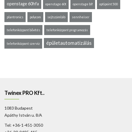
openstage 60hfa
openstage 60t
openstage blf
optipoint 500
plantronics
polycom
sejtszámláló
sennheiser
telefonközpont bővítés
telefonközpont programozás
épületautomatizálás
telefonközpont szerviz
Twinex PRO Kft..
1083 Budapest
Apáthy István u. 8/A
Tel: +36-1-451-3050