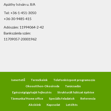
Apáthy István u. 8/A
Tel: +36-1-451-3050
+36-30-9485-415
Adószám: 11994064-2-42
Bankszámla szám:
11709057-20001962
Ismertető
Termékeink
Telefonközpont programozás
Okosotthon-Okosiroda
Tanácsadás
Egészségügy/saját fejlesztés
Strukturált hálózat építése
Távmunka/Home office
Speciális feladatok
Referencia
Akcióink
Kapcsolat
Letöltés