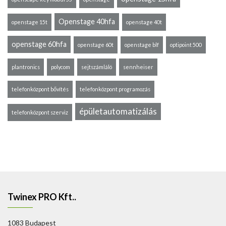
Openstage 40hfa
openstage 15t
openstage 40t
openstage 60hfa
openstage 60t
openstage blf
optipoint 500
plantronics
polycom
sejtszámláló
sennheiser
telefonközpont bővítés
telefonközpont programozás
épületautomatizálás
telefonközpont szerviz
Twinex PRO Kft..
1083 Budapest