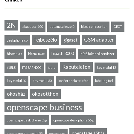
2N
abacus cc-100
automata kezelő
blood cell counter
DECT
fejbeszélő
GSM adapter
gigaset
deskphone cp
hipath 3000
hicom 100
hicom 100e
hűtő hőmérő rendszer
Kaputelefon
iNELS
ITS EAR 4000
jabra
key modul 15
key modul 40
key modul 60
konferencia telefon
labeling tool
okosház
okosotthon
openscape business
openscape desk phone 35g
openscape desk phone 55g
openstage 15hfa
openscape key modul 55
openstage