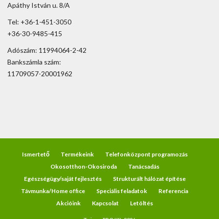
Apáthy István u. 8/A
Tel: +36-1-451-3050
+36-30-9485-415
Adószám: 11994064-2-42
Bankszámla szám:
11709057-20001962
Ismertető
Termékeink
Telefonközpont programozás
Okosotthon-Okosiroda
Tanácsadás
Egészségügy/saját fejlesztés
Strukturált hálózat építése
Távmunka/Home office
Speciális feladatok
Referencia
Akcióink
Kapcsolat
Letöltés