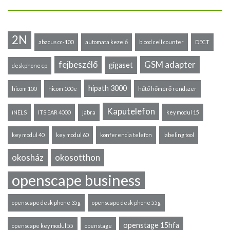
2N
abacus cc-100
automata kezelő
blood cell counter
DECT
fejbeszélő
GSM adapter
gigaset
deskphone cp
hipath 3000
hicom 100
hicom 100e
hűtő hőmérő rendszer
Kaputelefon
iNELS
ITS EAR 4000
jabra
key modul 15
key modul 40
key modul 60
konferencia telefon
labeling tool
okosház
okosotthon
openscape business
openscape desk phone 35g
openscape desk phone 55g
openstage 15hfa
openscape key modul 55
openstage