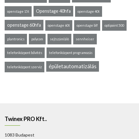
Openstage 40hfa
openstage 15t
openstage 40t
openstage 60hfa
openstage 60t
openstage blf
optipoint 500
plantronics
polycom
sejtszámláló
sennheiser
telefonközpont bővítés
telefonközpont programozás
épületautomatizálás
telefonközpont szerviz
Twinex PRO Kft..
1083 Budapest