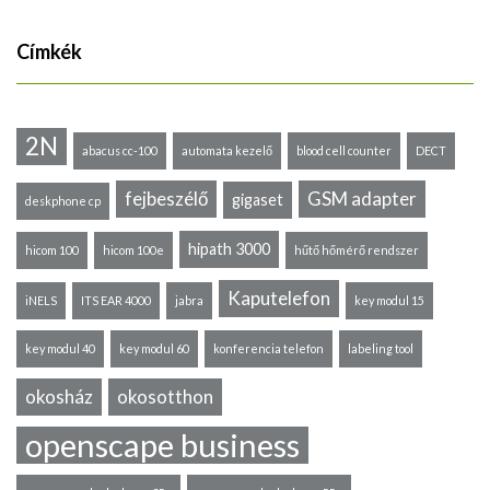
Címkék
2N
abacus cc-100
automata kezelő
blood cell counter
DECT
fejbeszélő
GSM adapter
gigaset
deskphone cp
hipath 3000
hicom 100
hicom 100e
hűtő hőmérő rendszer
Kaputelefon
iNELS
ITS EAR 4000
jabra
key modul 15
key modul 40
key modul 60
konferencia telefon
labeling tool
okosház
okosotthon
openscape business