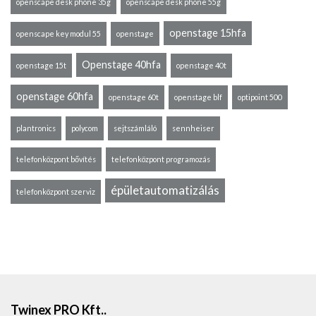
openscape desk phone 35g
openscape desk phone 55g
openstage 15hfa
openscape key modul 55
openstage
Openstage 40hfa
openstage 15t
openstage 40t
openstage 60hfa
openstage 60t
openstage blf
optipoint 500
plantronics
polycom
sejtszámláló
sennheiser
telefonközpont bővítés
telefonközpont programozás
épületautomatizálás
telefonközpont szerviz
Twinex PRO Kft..