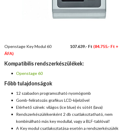
Openstage Key Modul 60
Openstage Key Modul 60
107.639.- Ft
(84.755.- Ft +
ÁFA)
Kompatibilis rendszerkészülékek:
Openstage 60
Főbb tulajdonságok
12 szabadon programozható nyomógomb
Gomb-feliratozás grafikus LCD-kijelzővel
Elérhető színek: világos (ice blue) és sötét (lava)
Rendszerkészülékenként 2 db csatlakoztatható, nem
kombinálható más key modullal, vagy a BLF-tablóval!
A Key modul csatlakoztatása esetén a rendszerkészülék