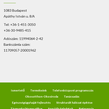
1083 Budapest
Apáthy István u. 8/A
Tel: +36-1-451-3050
+36-30-9485-415
Adószám: 11994064-2-42
Bankszámla szám:
11709057-20001962
Ismertető
Termékeink
Telefonközpont programozás
Okosotthon-Okosiroda
Tanácsadás
Egészségügy/saját fejlesztés
Strukturált hálózat építése
Távmunka/Home office
Speciális feladatok
Referencia