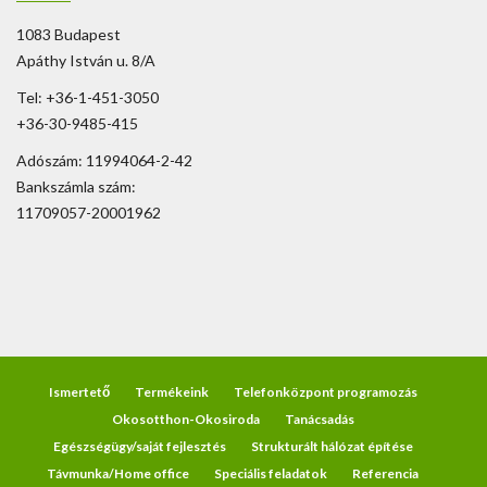
1083 Budapest
Apáthy István u. 8/A
Tel: +36-1-451-3050
+36-30-9485-415
Adószám: 11994064-2-42
Bankszámla szám:
11709057-20001962
Ismertető
Termékeink
Telefonközpont programozás
Okosotthon-Okosiroda
Tanácsadás
Egészségügy/saját fejlesztés
Strukturált hálózat építése
Távmunka/Home office
Speciális feladatok
Referencia