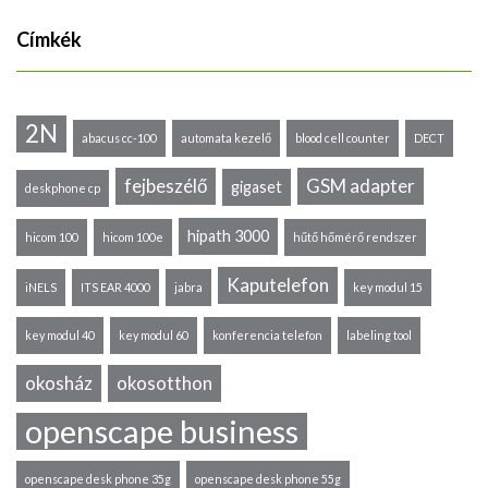
Címkék
2N
abacus cc-100
automata kezelő
blood cell counter
DECT
fejbeszélő
GSM adapter
gigaset
deskphone cp
hipath 3000
hicom 100
hicom 100e
hűtő hőmérő rendszer
Kaputelefon
iNELS
ITS EAR 4000
jabra
key modul 15
key modul 40
key modul 60
konferencia telefon
labeling tool
okosház
okosotthon
openscape business
openscape desk phone 35g
openscape desk phone 55g