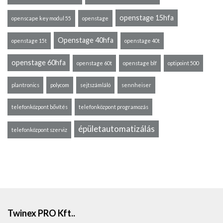
openstage 15hfa
openscape key modul 55
openstage
Openstage 40hfa
openstage 15t
openstage 40t
openstage 60hfa
openstage 60t
openstage blf
optipoint 500
plantronics
polycom
sejtszámláló
sennheiser
telefonközpont bővítés
telefonközpont programozás
épületautomatizálás
telefonközpont szerviz
Twinex PRO Kft..