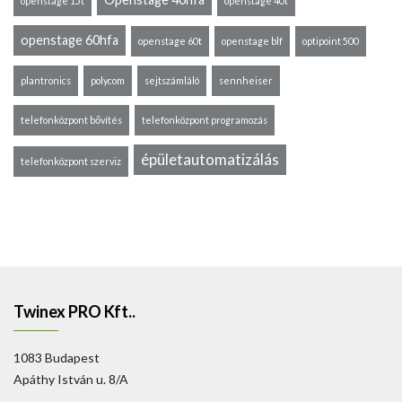
openstage 15t
openstage 40t
openstage 60hfa
openstage 60t
openstage blf
optipoint 500
plantronics
polycom
sejtszámláló
sennheiser
telefonközpont bővítés
telefonközpont programozás
épületautomatizálás
telefonközpont szerviz
Twinex PRO Kft..
1083 Budapest
Apáthy István u. 8/A