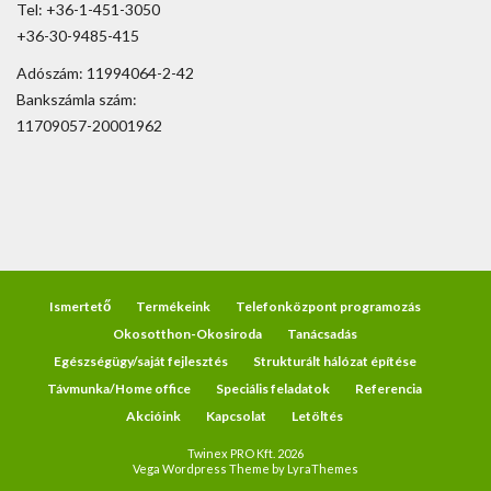
Tel: +36-1-451-3050
+36-30-9485-415
Adószám: 11994064-2-42
Bankszámla szám:
11709057-20001962
Ismertető
Termékeink
Telefonközpont programozás
Okosotthon-Okosiroda
Tanácsadás
Egészségügy/saját fejlesztés
Strukturált hálózat építése
Távmunka/Home office
Speciális feladatok
Referencia
Akcióink
Kapcsolat
Letöltés
Twinex PRO Kft. 2026
Vega Wordpress Theme by
LyraThemes