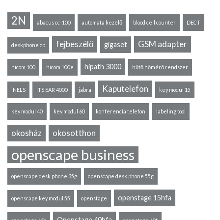
2N
abacus cc-100
automata kezelő
blood cell counter
DECT
fejbeszélő
GSM adapter
gigaset
deskphone cp
hipath 3000
hicom 100
hicom 100e
hűtő hőmérő rendszer
Kaputelefon
iNELS
ITS EAR 4000
jabra
key modul 15
key modul 40
key modul 60
konferencia telefon
labeling tool
okosház
okosotthon
openscape business
openscape desk phone 35g
openscape desk phone 55g
openstage 15hfa
openscape key modul 55
openstage
Openstage 40hfa