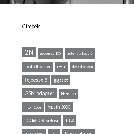
Címkék
2N
abacus cc-100
automata kezelő
blood cell counter
DECT
deskphone cp
fejbeszélő
gigaset
GSM adapter
hicom 100
hipath 3000
hicom 100e
hűtő hőmérő rendszer
iNELS
Kaputelefon