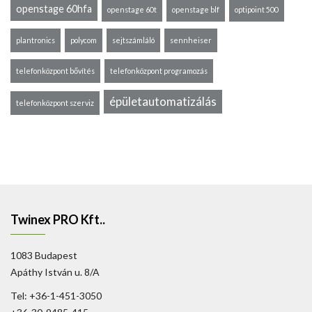
openstage 60hfa
openstage 60t
openstage blf
optipoint 500
plantronics
polycom
sejtszámláló
sennheiser
telefonközpont bővítés
telefonközpont programozás
épületautomatizálás
telefonközpont szerviz
Twinex PRO Kft..
1083 Budapest
Apáthy István u. 8/A
Tel: +36-1-451-3050