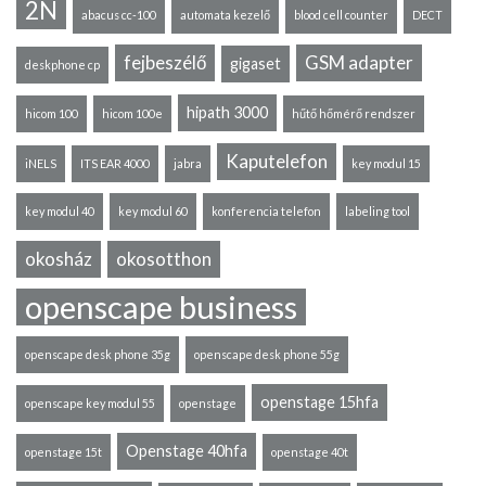
2N
abacus cc-100
automata kezelő
blood cell counter
DECT
fejbeszélő
GSM adapter
gigaset
deskphone cp
hipath 3000
hicom 100
hicom 100e
hűtő hőmérő rendszer
Kaputelefon
iNELS
ITS EAR 4000
jabra
key modul 15
key modul 40
key modul 60
konferencia telefon
labeling tool
okosház
okosotthon
openscape business
openscape desk phone 35g
openscape desk phone 55g
openstage 15hfa
openscape key modul 55
openstage
Openstage 40hfa
openstage 15t
openstage 40t