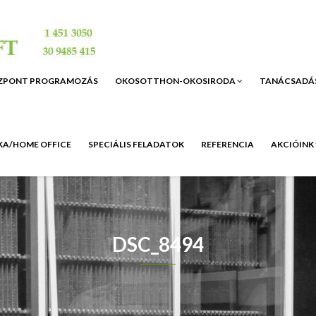
ZPONT PROGRAMOZÁS
OKOSOTTHON-OKOSIRODA
TANÁCSADÁ
A/HOME OFFICE
SPECIÁLIS FELADATOK
REFERENCIA
AKCIÓINK
DSC_8494