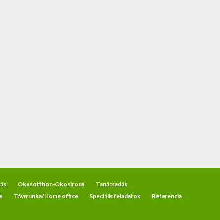
ás
Okosotthon-Okosiroda
Tanácsadás
e
Távmunka/Home office
Speciális feladatok
Referencia