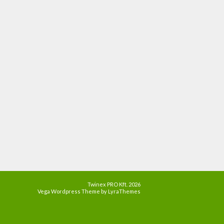
Twinex PRO Kft. 2026
Vega Wordpress Theme by
LyraThemes