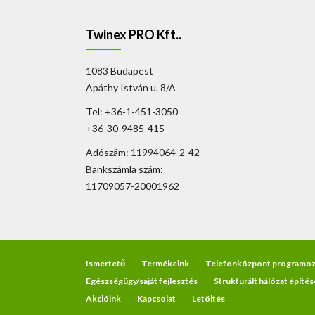
Twinex PRO Kft..
1083 Budapest
Apáthy István u. 8/A
Tel: +36-1-451-3050
+36-30-9485-415
Adószám: 11994064-2-42
Bankszámla szám:
11709057-20001962
Ismertető
Termékeink
Telefonközpont programoz
Egészségügy/saját fejlesztés
Strukturált hálózat építés
Akcióink
Kapcsolat
Letöltés