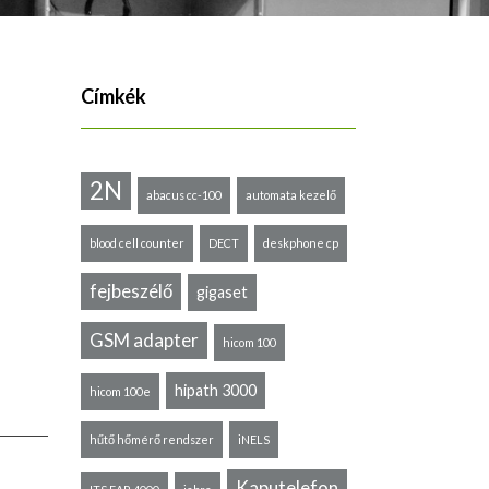
Címkék
2N
abacus cc-100
automata kezelő
blood cell counter
DECT
deskphone cp
fejbeszélő
gigaset
GSM adapter
hicom 100
hipath 3000
hicom 100e
hűtő hőmérő rendszer
iNELS
Kaputelefon