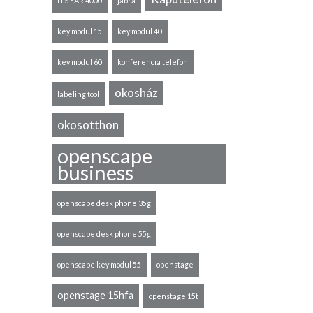
ITS EAR 4000
jabra
key modul 15
key modul 40
key modul 60
konferencia telefon
okosház
labeling tool
okosotthon
openscape
business
openscape desk phone 35g
openscape desk phone 55g
openscape key modul 55
openstage
openstage 15hfa
openstage 15t