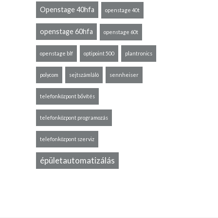
Openstage 40hfa
openstage 40t
openstage 60hfa
openstage 60t
openstage blf
optipoint 500
plantronics
polycom
sejtszámláló
sennheiser
telefonközpont bővítés
telefonközpont programozás
telefonközpont szerviz
épületautomatizálás