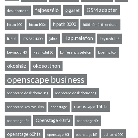
fejbeszélő
GSM adapter
gigaset
deskphone cp
hipath 3000
hicom 100
hicom 100e
hűtő hőmérő rendszer
Kaputelefon
iNELS
ITS EAR 4000
jabra
key modul 15
key modul 40
key modul 60
konferencia telefon
labeling tool
okosház
okosotthon
openscape business
openscape desk phone 35g
openscape desk phone 55g
openstage 15hfa
openscape key modul 55
openstage
Openstage 40hfa
openstage 15t
openstage 40t
openstage 60hfa
openstage 60t
openstage blf
optipoint 500