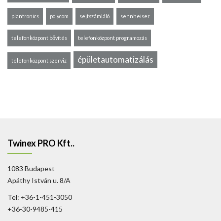
plantronics
polycom
sejtszámláló
sennheiser
telefonközpont bővítés
telefonközpont programozás
épületautomatizálás
telefonközpont szerviz
Twinex PRO Kft..
1083 Budapest
Apáthy István u. 8/A
Tel: +36-1-451-3050
+36-30-9485-415