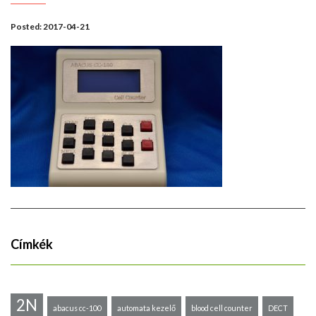
Posted:
2017-04-21
Címkék
2N
abacus cc-100
automata kezelő
blood cell counter
DECT