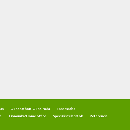
ás
Okosotthon-Okosiroda
Tanácsadás
e
Távmunka/Home office
Speciális feladatok
Referencia