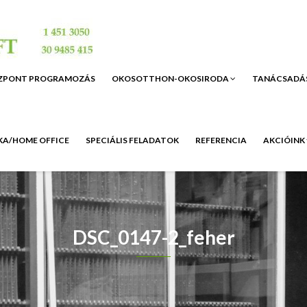
ZPONT PROGRAMOZÁS
OKOSOTTHON-OKOSIRODA
TANÁCSADÁ
A/HOME OFFICE
SPECIÁLIS FELADATOK
REFERENCIA
AKCIÓINK
DSC_0147-2_feher