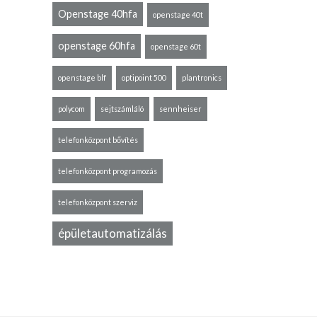
Openstage 40hfa
openstage 40t
openstage 60hfa
openstage 60t
openstage blf
optipoint 500
plantronics
polycom
sejtszámláló
sennheiser
telefonközpont bővítés
telefonközpont programozás
telefonközpont szerviz
épületautomatizálás