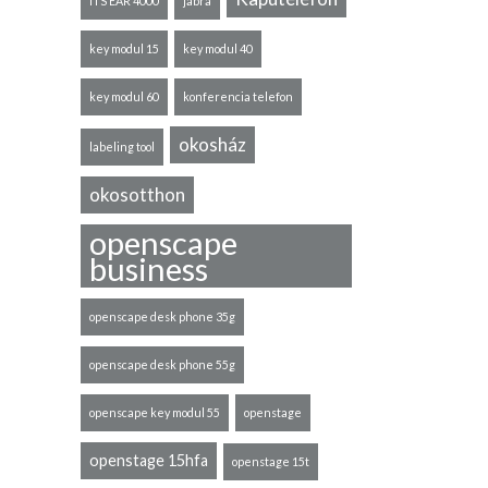
ITS EAR 4000
jabra
key modul 15
key modul 40
key modul 60
konferencia telefon
okosház
labeling tool
okosotthon
openscape
business
openscape desk phone 35g
openscape desk phone 55g
openscape key modul 55
openstage
openstage 15hfa
openstage 15t