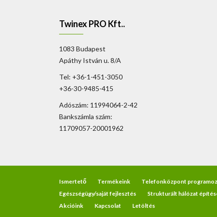
Twinex PRO Kft..
1083 Budapest
Apáthy István u. 8/A
Tel: +36-1-451-3050
+36-30-9485-415
Adószám: 11994064-2-42
Bankszámla szám:
11709057-20001962
Ismertető
Termékeink
Telefonközpont programoz
Egészségügy/saját fejlesztés
Strukturált hálózat építés
Akcióink
Kapcsolat
Letöltés