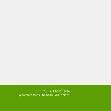
Twinex PRO Kft. 2026
Vega Wordpress Theme by
LyraThemes