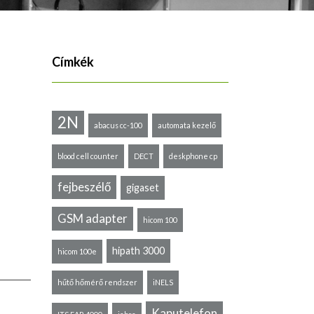
Címkék
2N
abacus cc-100
automata kezelő
blood cell counter
DECT
deskphone cp
fejbeszélő
gigaset
GSM adapter
hicom 100
hipath 3000
hicom 100e
hűtő hőmérő rendszer
iNELS
Kaputelefon