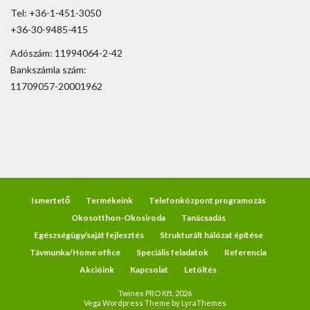
Tel: +36-1-451-3050
+36-30-9485-415
Adószám: 11994064-2-42
Bankszámla szám:
11709057-20001962
Ismertető
Termékeink
Telefonközpont programozás
Okosotthon-Okosiroda
Tanácsadás
Egészségügy/saját fejlesztés
Strukturált hálózat építése
Távmunka/Home office
Speciális feladatok
Referencia
Akcióink
Kapcsolat
Letöltés
Twinex PRO Kft. 2026
Vega Wordpress Theme by
LyraThemes