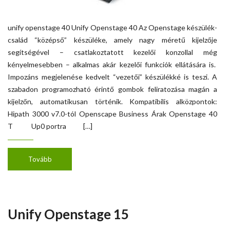
unify openstage 40 Unify Openstage 40 Az Openstage készülék-
család “középső” készüléke, amely nagy méretű kijelzője
segítségével – csatlakoztatott kezelői konzollal még
kényelmesebben – alkalmas akár kezelői funkciók ellátására is.
Impozáns megjelenése kedvelt “vezetői” készülékké is teszi. A
szabadon programozható érintő gombok feliratozása magán a
kijelzőn, automatikusan történik. Kompatibilis alközpontok:
Hipath 3000 v7.0-tól Openscape Business Árak Openstage 40
T Up0 portra […]
Tovább
Unify Openstage 15