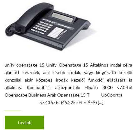
unify openstage 15 Unify Openstage 15 Általános irodai célra
ajánlott készülék, ami kisebb irodák, vagy kiegészítő kezelői
konzollal akár közepes irodák kezelői funkciói ellátására is
alkalmas. Kompatibilis alközpontok: Hipath 3000 v7.0-tól
Openscape Business Árak Openstage 15 T Up0 portra
57.436.- Ft (45.225.- Ft + ÁFA) […]
Tovább