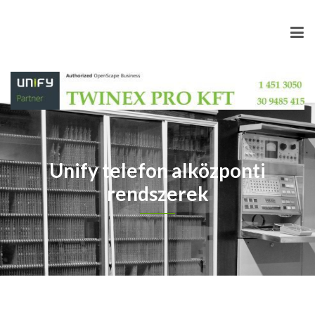
Unify telefon alközponti
rendszerek