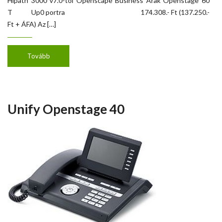
Hipath 3000 v7.0-tól Openscape Business Árak Openstage 60
T Up0 portra 174.308.- Ft (137.250.-
Ft + ÁFA) Az […]
Tovább
Unify Openstage 40