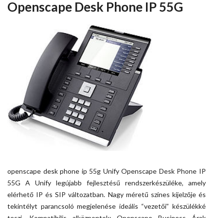
Openscape Desk Phone IP 55G
openscape desk phone ip 55g Unify Openscape Desk Phone IP
55G A Unify legújabb fejlesztésű rendszerkészüléke, amely
elérhető IP és SIP változatban. Nagy méretű színes kijelzője és
tekintélyt parancsoló megjelenése ideális “vezetői” készülékké
teszi. Kompatibilis alközpontok: Openscape Business Árak