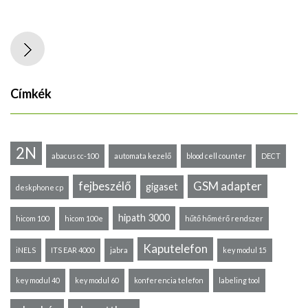
Címkék
2N
abacus cc-100
automata kezelő
blood cell counter
DECT
fejbeszélő
GSM adapter
gigaset
deskphone cp
hipath 3000
hicom 100
hicom 100e
hűtő hőmérő rendszer
Kaputelefon
iNELS
ITS EAR 4000
jabra
key modul 15
key modul 40
key modul 60
konferencia telefon
labeling tool