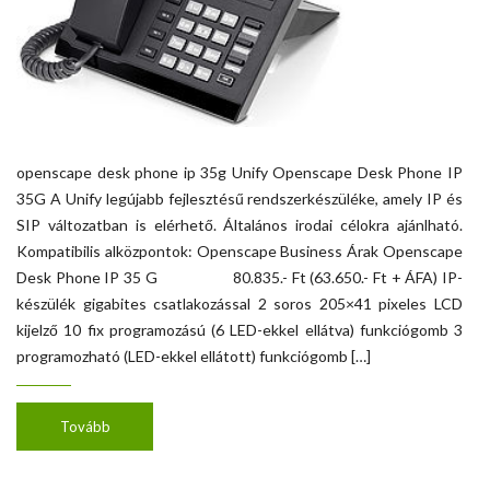
openscape desk phone ip 35g Unify Openscape Desk Phone IP
35G A Unify legújabb fejlesztésű rendszerkészüléke, amely IP és
SIP változatban is elérhető. Általános irodai célokra ajánlható.
Kompatibilis alközpontok: Openscape Business Árak Openscape
Desk Phone IP 35 G 80.835.- Ft (63.650.- Ft + ÁFA) IP-
készülék gigabites csatlakozással 2 soros 205×41 pixeles LCD
kijelző 10 fix programozású (6 LED-ekkel ellátva) funkciógomb 3
programozható (LED-ekkel ellátott) funkciógomb […]
Tovább