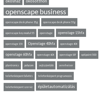
okosház
okosotthon
openscape business
openscape desk phone 35g
openscape desk phone 55g
openstage 15hfa
openscape key modul 55
openstage
Openstage 40hfa
openstage 15t
openstage 40t
openstage 60hfa
openstage 60t
openstage blf
optipoint 500
plantronics
polycom
sejtszámláló
sennheiser
telefonközpont bővítés
telefonközpont programozás
épületautomatizálás
telefonközpont szerviz