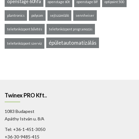
openstage 60hfa
openstage 60t
openstage blf
optipoint 500
plantronics
polycom
sejtszámláló
sennheiser
telefonközpont bővítés
telefonközpont programozás
épületautomatizálás
telefonközpont szerviz
Twinex PRO Kft..
1083 Budapest
Apáthy István u. 8/A
Tel: +36-1-451-3050
+36-30-9485-415