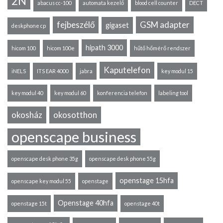
2N
abacus cc-100
automata kezelő
blood cell counter
DECT
fejbeszélő
GSM adapter
gigaset
deskphone cp
hipath 3000
hicom 100
hicom 100e
hűtő hőmérő rendszer
Kaputelefon
iNELS
ITS EAR 4000
jabra
key modul 15
key modul 40
key modul 60
konferencia telefon
labeling tool
okosház
okosotthon
openscape business
openscape desk phone 35g
openscape desk phone 55g
openstage 15hfa
openscape key modul 55
openstage
Openstage 40hfa
openstage 15t
openstage 40t