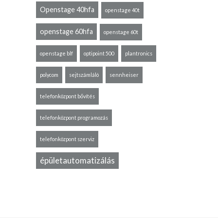
Openstage 40hfa
openstage 40t
openstage 60hfa
openstage 60t
openstage blf
optipoint 500
plantronics
polycom
sejtszámláló
sennheiser
telefonközpont bővítés
telefonközpont programozás
telefonközpont szerviz
épületautomatizálás