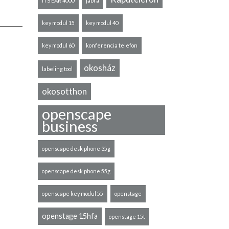
ITS EAR 4000
jabra
key modul 15
key modul 40
key modul 60
konferencia telefon
okosház
labeling tool
okosotthon
openscape
business
openscape desk phone 35g
openscape desk phone 55g
openscape key modul 55
openstage
openstage 15hfa
openstage 15t