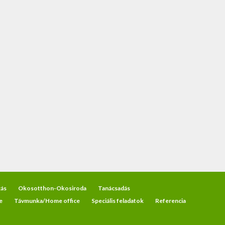
ás
Okosotthon-Okosiroda
Tanácsadás
e
Távmunka/Home office
Speciális feladatok
Referencia