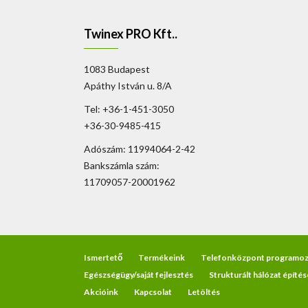
Twinex PRO Kft..
1083 Budapest
Apáthy István u. 8/A
Tel: +36-1-451-3050
+36-30-9485-415
Adószám: 11994064-2-42
Bankszámla szám:
11709057-20001962
Ismertető
Termékeink
Telefonközpont programoz
Egészségügy/saját fejlesztés
Strukturált hálózat építés
Akcióink
Kapcsolat
Letöltés