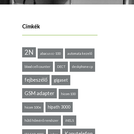
Címkék
2N
abacus cc-100
automata kezelő
blood cell counter
DECT
deskphone cp
fejbeszélő
gigaset
GSM adapter
hicom 100
hipath 3000
hicom 100e
hűtő hőmérő rendszer
iNELS
Kaputelefon