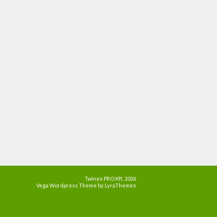
Twinex PRO Kft. 2026
Vega Wordpress Theme by
LyraThemes