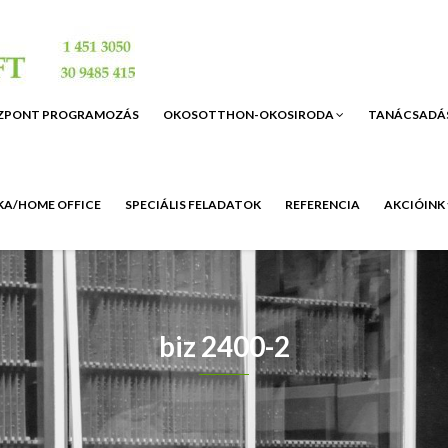
ZPONT PROGRAMOZÁS
OKOSOTTHON-OKOSIRODA
TANÁCSADÁ
A/HOME OFFICE
SPECIÁLIS FELADATOK
REFERENCIA
AKCIÓINK
biz 2400-2