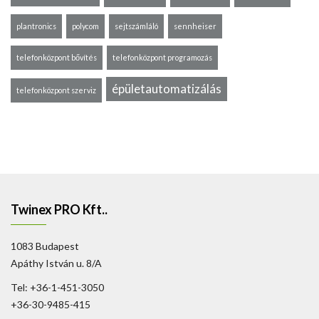
plantronics
polycom
sejtszámláló
sennheiser
telefonközpont bővítés
telefonközpont programozás
épületautomatizálás
telefonközpont szerviz
Twinex PRO Kft..
1083 Budapest
Apáthy István u. 8/A
Tel: +36-1-451-3050
+36-30-9485-415