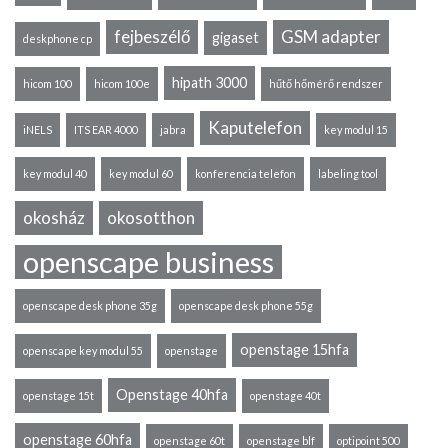
fejbeszélő
GSM adapter
gigaset
deskphone cp
hipath 3000
hicom 100
hicom 100e
hűtő hőmérő rendszer
Kaputelefon
iNELS
ITS EAR 4000
jabra
key modul 15
key modul 40
key modul 60
konferencia telefon
labeling tool
okosház
okosotthon
openscape business
openscape desk phone 35g
openscape desk phone 55g
openstage 15hfa
openscape key modul 55
openstage
Openstage 40hfa
openstage 15t
openstage 40t
openstage 60hfa
openstage 60t
openstage blf
optipoint 500