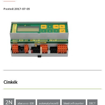
Posted:
2017-07-05
Címkék
2N
abacus cc-100
automata kezelő
blood cell counter
DECT