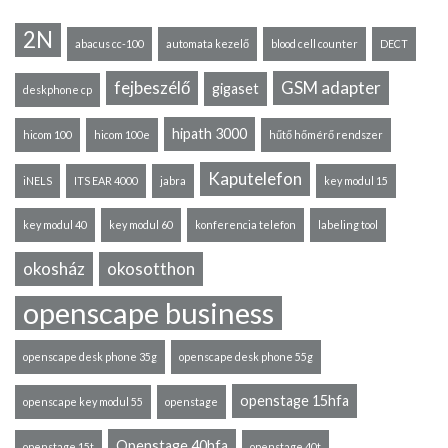
2N
abacus cc-100
automata kezelő
blood cell counter
DECT
fejbeszélő
GSM adapter
gigaset
deskphone cp
hipath 3000
hicom 100
hicom 100e
hűtő hőmérő rendszer
Kaputelefon
iNELS
ITS EAR 4000
jabra
key modul 15
key modul 40
key modul 60
konferencia telefon
labeling tool
okosház
okosotthon
openscape business
openscape desk phone 35g
openscape desk phone 55g
openstage 15hfa
openscape key modul 55
openstage
Openstage 40hfa
openstage 15t
openstage 40t