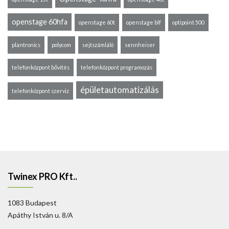
openstage 60hfa
openstage 60t
openstage blf
optipoint 500
plantronics
polycom
sejtszámláló
sennheiser
telefonközpont bővítés
telefonközpont programozás
épületautomatizálás
telefonközpont szerviz
Twinex PRO Kft..
1083 Budapest
Apáthy István u. 8/A