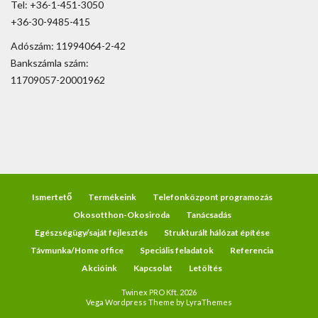
Tel: +36-1-451-3050
+36-30-9485-415
Adószám: 11994064-2-42
Bankszámla szám:
11709057-20001962
Ismertető
Termékeink
Telefonközpont programozás
Okosotthon-Okosiroda
Tanácsadás
Egészségügy/saját fejlesztés
Strukturált hálózat építése
Távmunka/Home office
Speciális feladatok
Referencia
Akcióink
Kapcsolat
Letöltés
Twinex PRO Kft. 2026
Vega Wordpress Theme by
LyraThemes