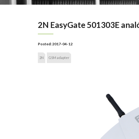
2N EasyGate 501303E anal
Posted:
2017-04-12
2N
GSM adapter