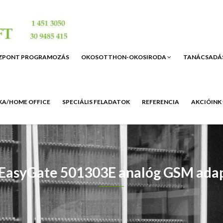
ZPONT PROGRAMOZÁS
OKOSOTTHON-OKOSIRODA
TANÁCSADÁ
A/HOME OFFICE
SPECIÁLIS FELADATOK
REFERENCIA
AKCIÓINK
EasyGate 501303E analóg GSM ada