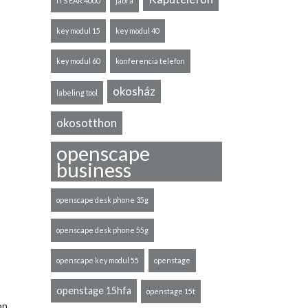
ITS EAR 4000
jabra
key modul 15
key modul 40
key modul 60
konferencia telefon
okosház
labeling tool
okosotthon
openscape
business
openscape desk phone 35g
openscape desk phone 55g
openscape key modul 55
openstage
openstage 15hfa
openstage 15t
on