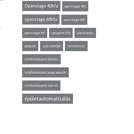
Openstage 40hfa
openstage 40t
openstage 60hfa
openstage 60t
.
openstage blf
optipoint 500
plantronics
polycom
sejtszámláló
sennheiser
telefonközpont bővítés
telefonközpont programozás
telefonközpont szerviz
épületautomatizálás