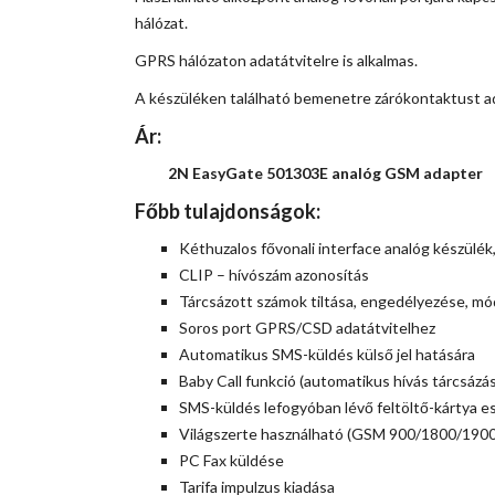
hálózat.
GPRS hálózaton adatátvitelre is alkalmas.
A készüléken található bemenetre zárókontaktust ad
Ár:
2N EasyGate 501303E analóg GSM ada
Főbb tulajdonságok:
Kéthuzalos fővonali interface analóg készülék
CLIP – hívószám azonosítás
Tárcsázott számok tiltása, engedélyezése, mó
Soros port GPRS/CSD adatátvitelhez
Automatikus SMS-küldés külső jel hatására
Baby Call funkció (automatikus hívás tárcsázás
SMS-küldés lefogyóban lévő feltöltő-kártya e
Világszerte használható (GSM 900/1800/1900
PC Fax küldése
Tarifa impulzus kiadása