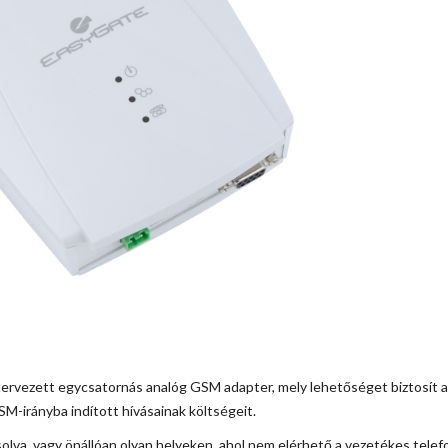
 tervezett egycsatornás analóg GSM adapter, mely lehetőséget biztosít a
SM-irányba indított hívásainak költségeit.
solva, vagy önállóan olyan helyeken, ahol nem elérhető a vezetékes telef