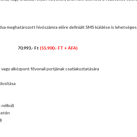
va meghatározott hívószámra előre definiált SMS küldése is lehetséges
pter 70.993.- Ft
(55.900.- FT + ÁFA)
, vagy alközpont fővonali portjának csatlakoztatására
dosítása
 nélkül)
setén
)