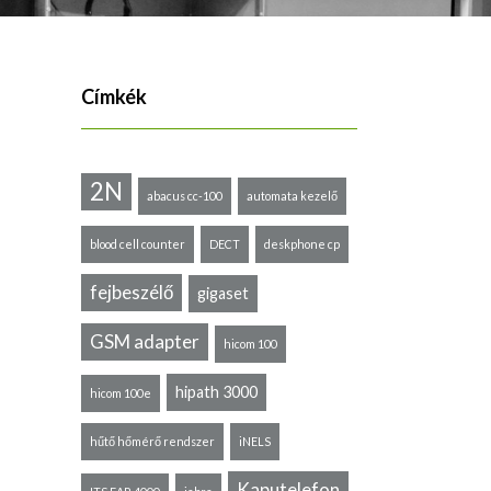
Címkék
2N
abacus cc-100
automata kezelő
blood cell counter
DECT
deskphone cp
fejbeszélő
gigaset
GSM adapter
hicom 100
hipath 3000
hicom 100e
hűtő hőmérő rendszer
iNELS
Kaputelefon