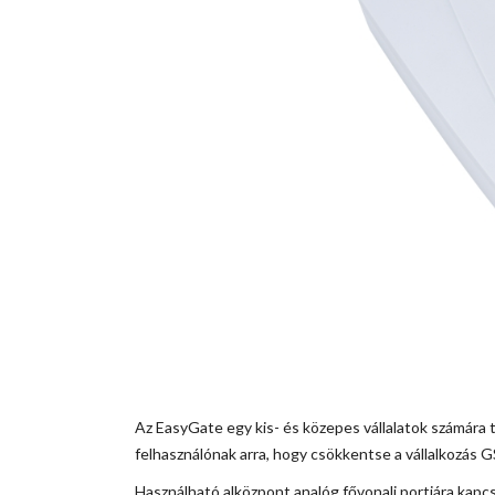
2n easygate 501303e
Az EasyGate egy kis- és közepes vállalatok számára
felhasználónak arra, hogy csökkentse a vállalkozás G
Használható alközpont analóg fővonali portjára kapc